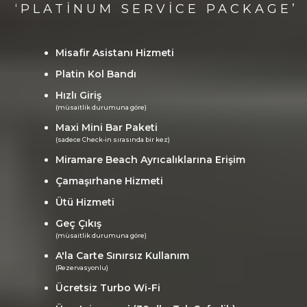
‘PLATINUM SERVICE PACKAGE’
Misafir Asistanı Hizmeti
Platin Kol Bandı
Hızlı Giriş
(müsaitlik durumuna göre)
Maxi Mini Bar Paketi
(sadece Check-in sırasında bir kez)
Miramare Beach Ayrıcalıklarına Erişim
Çamaşırhane Hizmeti
Ütü Hizmeti
Geç Çıkış
(müsaitlik durumuna göre)
A'la Carte Sınırsız Kullanım
(Rezervasyonlu)
Ücretsiz Turbo Wi-Fi