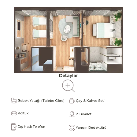
Detaylar
Ü
Bebek Yatağı (Talebe Göre)
Çay & Kahve Seti
G
Koltuk
2 Tuvalet
K
Dış Hatlı Telefon
Yangın Dedektörü
esi