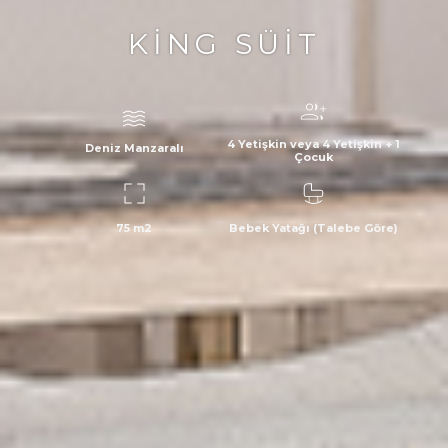
KING SÜIT
4 Yetişkin veya 4 Yetişkin + 1
Deniz Manzaralı
Çocuk
75 m2
Bebek Yatağı (Talebe Göre)