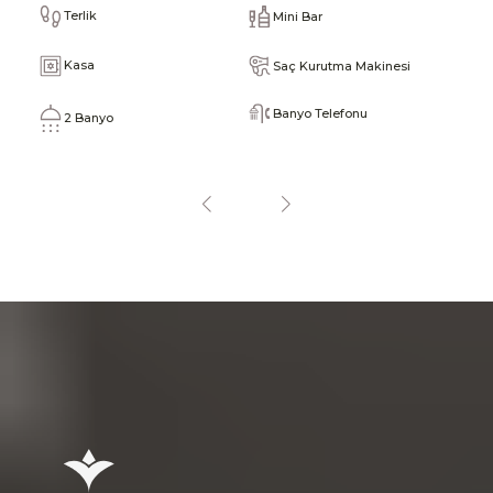
B
Terlik
Mini Bar
Y
Kasa
Saç Kurutma Makinesi
W
Banyo Telefonu
2 Banyo