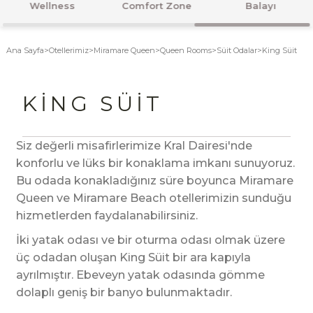
Odalar
Lezzetler
Plaj ve Havuz
Ana Sayfa
>
Otellerimiz
>
Miramare Queen
>
Queen Rooms
>
Süit Odalar
>
King Süit
KING SÜIT
Siz değerli misafirlerimize Kral Dairesi'nde
konforlu ve lüks bir konaklama imkanı sunuyoruz.
Bu odada konakladığınız süre boyunca Miramare
Queen ve Miramare Beach otellerimizin sunduğu
hizmetlerden faydalanabilirsiniz.
İki yatak odası ve bir oturma odası olmak üzere
üç odadan oluşan King Süit bir ara kapıyla
ayrılmıştır. Ebeveyn yatak odasında gömme
dolaplı geniş bir banyo bulunmaktadır.