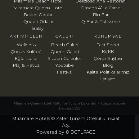
Miramare Beach Hotel
Delizioso Ana Restoran
Miramare Queen Hotel
Pascha A’La Carte
Beach Odalar
Blu Bar
Queen Odalar
Q Bar & Patisserie
Balayı
AKTIVITELER
GALERI
KURUMSAL
Wellness
Beach Galeri
Fact Sheet
Çocuk Kulübü
Queen Galeri
KVKK
Eğlenceler
Sizden Gelenler
Çerez Sayfası
Plaj & Havuz
Youtube
Blog
Festival
Kalite Politikalarımız
İletişim
Miramare Queen Hotel: Kültür ve Turizm Bakanlığı - Turizm İşletme
Belgesi: 6395
Miramare Hotels © Zafer Turizm Otelcilik İnşaat
A.Ş.
Powered by © DGTLFACE