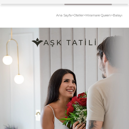
Ana Sayfa
>
Oteller
>
Miramare Queen
>
Balayı
AŞK TATILI