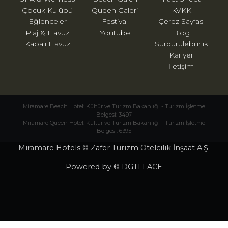
Çocuk Kulübü
Queen Galeri
KVKK
Eğlenceler
Festival
Çerez Sayfası
Plaj & Havuz
Youtube
Blog
Kapalı Havuz
Sürdürülebilirlik
Kariyer
İletişim
Miramare Beach Hotel: Kültür ve Turizm Bakanlığı - Turizm İşletme
Belgesi: 3497
Miramare Queen Hotel: Kültür ve Turizm Bakanlığı - Turizm İşletme
Belgesi: 6395
Miramare Hotels © Zafer Turizm Otelcilik İnşaat A.Ş.
Powered by © DGTLFACE