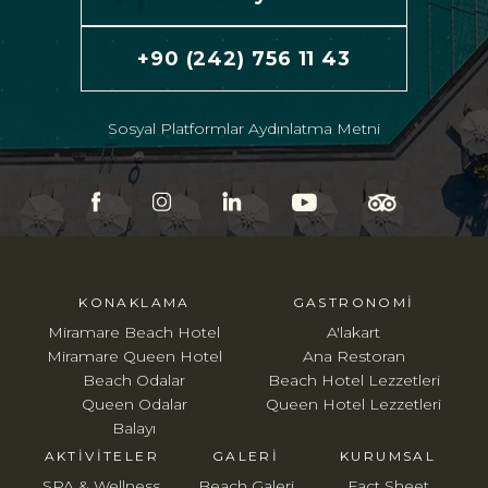
+90 (242) 756 11 43
Sosyal Platformlar Aydınlatma Metni
KONAKLAMA
GASTRONOMI
Miramare Beach Hotel
A'lakart
Miramare Queen Hotel
Ana Restoran
Beach Odalar
Beach Hotel Lezzetleri
Queen Odalar
Queen Hotel Lezzetleri
Balayı
AKTIVITELER
GALERI
KURUMSAL
SPA & Wellness
Beach Galeri
Fact Sheet