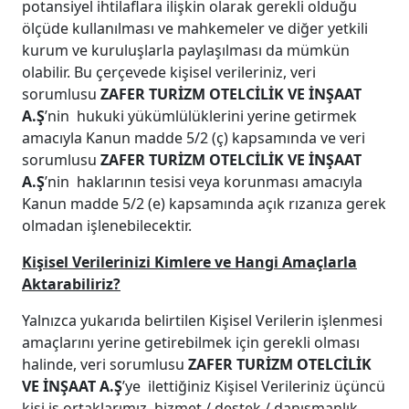
potansiyel ihtilaflara ilişkin olarak gerekli olduğu
ölçüde kullanılması ve mahkemeler ve diğer yetkili
kurum ve kuruluşlarla paylaşılması da mümkün
olabilir. Bu çerçevede kişisel verileriniz, veri
sorumlusu
ZAFER TURİZM OTELCİLİK VE İNŞAAT
A.Ş
’nin hukuki yükümlülüklerini yerine getirmek
amacıyla Kanun madde 5/2 (ç) kapsamında ve veri
sorumlusu
ZAFER TURİZM OTELCİLİK VE İNŞAAT
A.Ş
’nin haklarının tesisi veya korunması amacıyla
Kanun madde 5/2 (e) kapsamında açık rızanıza gerek
olmadan işlenebilecektir.
Kişisel Verilerinizi Kimlere ve Hangi Amaçlarla
Aktarabiliriz?
Yalnızca yukarıda belirtilen Kişisel Verilerin işlenmesi
amaçlarını yerine getirebilmek için gerekli olması
halinde, veri sorumlusu
ZAFER TURİZM OTELCİLİK
VE İNŞAAT A.Ş
’ye ilettiğiniz Kişisel Verileriniz üçüncü
kişi iş ortaklarımız, hizmet / destek / danışmanlık