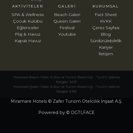
AKTIVITELER
GALERI
KURUMSAL
SPA & Wellness
Beach Galeri
Fact Sheet
Çocuk Kulübü
Queen Galeri
KVKK
Eğlenceler
Festival
Çerez Sayfası
Plaj & Havuz
Youtube
Blog
Kapalı Havuz
Sürdürülebilirlik
Kariyer
İletişim
Miramare Beach Hotel: Kültür ve Turizm Bakanlığı - Turizm İşletme
Belgesi: 3497
Miramare Queen Hotel: Kültür ve Turizm Bakanlığı - Turizm İşletme
Belgesi: 6395
Miramare Hotels © Zafer Turizm Otelcilik İnşaat A.Ş.
Powered by © DGTLFACE