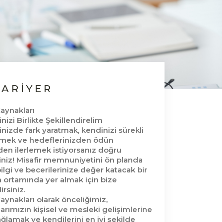
KARIYER
aynakları
inizi Birlikte Şekillendirelim
inizde fark yaratmak, kendinizi sürekli
irmek ve hedeflerinizden ödün
en ilerlemek istiyorsanız doğru
niz! Misafir memnuniyetini ön planda
bilgi ve becerilerinize değer katacak bir
 ortamında yer almak için bize
lirsiniz.
aynakları olarak önceliğimiz,
larımızın kişisel ve mesleki gelişimlerine
ağlamak ve kendilerini en iyi şekilde