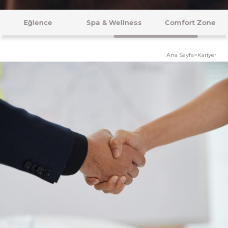
Spa & Wellness
Comfort Zone
Balayı
Ana Sayfa
>
Kariyer