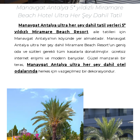
Manavgat Antalya 5* yıldızlı Miramare
Beach Hotel Ultra Her Şey Dahil Tatil
Manavgat Antalya ultra her şey dahil tatil yerleri 5*
yıldızlı Miramare Beach Resort
, aile tatilleri için
Manavgat Antalya'nın köyünde yer almaktadır. Manavgat
Antalya ultra her şey dahil Miramare Beach Resort'un geniş
oda ve süitleri gerekli tüm kasalarla donatılmıştır. ücretsiz
internet erişimi ve modern banyolar. Güzel manzaralı bir
teras,
Manavgat Antalya ultra her şey dahil otel
odalarında
herkes için vazgeçilmez bir dekorasyondur.