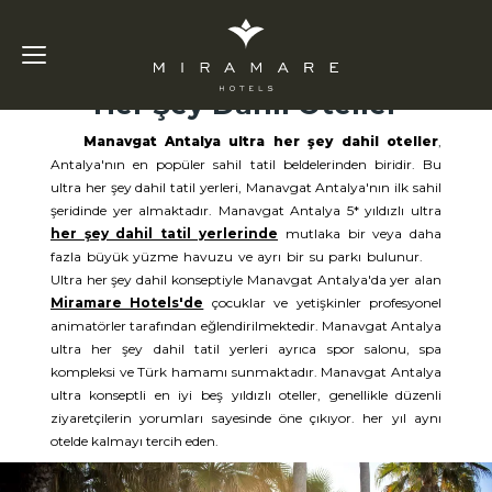
Manavgat
Antalya Ultra
Her Şey Dahil Oteller
Manavgat Antalya ultra her şey dahil oteller
,
Antalya'nın en popüler sahil tatil beldelerinden biridir. Bu
ultra her şey dahil tatil yerleri, Manavgat Antalya'nın ilk sahil
şeridinde yer almaktadır. Manavgat Antalya 5* yıldızlı ultra
her şey dahil tatil yerlerinde
mutlaka bir veya daha
fazla büyük yüzme havuzu ve ayrı bir su parkı bulunur.
Ultra her şey dahil konseptiyle Manavgat Antalya'da yer alan
Miramare Hotels'de
çocuklar ve yetişkinler profesyonel
animatörler tarafından eğlendirilmektedir. Manavgat Antalya
ultra her şey dahil tatil yerleri ayrıca spor salonu, spa
kompleksi ve Türk hamamı sunmaktadır. Manavgat Antalya
ultra konseptli en iyi beş yıldızlı oteller, genellikle düzenli
ziyaretçilerin yorumları sayesinde öne çıkıyor. her yıl aynı
otelde kalmayı tercih eden.