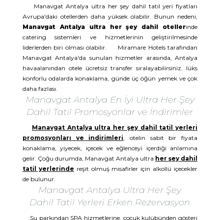
Manavgat Antalya ultra her şey dahil tatil yeri fiyatları
Avrupa'daki otellerden daha yüksek olabilir. Bunun nedeni,
Manavgat Antalya ultra her şey dahil oteller
inde
catering sistemleri ve hizmetlerinin geliştirilmesinde
liderlerden biri olması olabilir. Miramare Hotels tarafından
Manavgat Antalya'da sunulan hizmetler arasında, Antalya
havaalanından otele ücretsiz transfer sıralayabilirsiniz. lüks
konforlu odalarda konaklama, günde üç öğün yemek ve çok
daha fazlası.
Manavgat Antalya En İyi Ultra Her Şey
Dahil Tatil Promosyonlar ve İndirimler
Manavgat Antalya ultra her şey dahil tatil yerleri
promosyonları ve indirimleri
, otelin sabit bir fiyata
konaklama, yiyecek, içecek ve eğlenceyi içerdiği anlamına
gelir. Çoğu durumda, Manavgat Antalya ultra
her şey dahil
tatil yerlerinde
reşit olmuş misafirler için alkollü içecekler
de bulunur.
Manavgat Antalya Ultra Her Şey
Dahil Tatil Yerleri Erken Rezervasyon
Su parkından SPA hizmetlerine, çocuk kulübünden gösteri