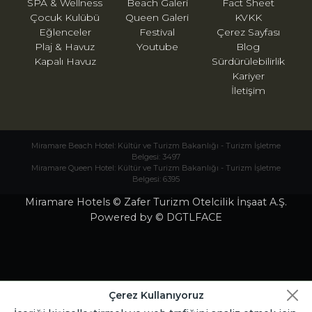
SPA & Wellness
Beach Galeri
Fact Sheet
Çocuk Kulübü
Queen Galeri
KVKK
Eğlenceler
Festival
Çerez Sayfası
Plaj & Havuz
Youtube
Blog
Kapalı Havuz
Sürdürülebilirlik
Kariyer
İletişim
Miramare Beach Hotel: Kültür ve Turizm Bakanlığı - Turizm İşletme
Belgesi: 3497
Miramare Queen Hotel: Kültür ve Turizm Bakanlığı - Turizm İşletme
Belgesi: 6395
Miramare Hotels © Zafer Turizm Otelcilik İnşaat A.Ş.
Powered by © DGTLFACE
Çerez Kullanıyoruz