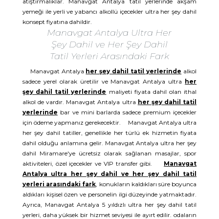
atıştırmalıklar. Manavgat Antalya tatil yerlerinde akşam
yemeği ile yerli ve yabancı alkollü içecekler ultra her şey dahil
konsept fiyatına dahildir.
Manavgat Antalya Ultra Her
Şey Dahil ve Her Şey Dahil
Tatil Yerleri Arasındaki Fark
Manavgat Antalya
her şey dahil tatil yerlerinde
alkol
sadece yerel olarak üretilir ve Manavgat Antalya ultra
her
şey dahil tatil yerlerinde
maliyeti fiyata dahil olan ithal
alkol de vardır. Manavgat Antalya ultra
her şey dahil tatil
yerlerinde
bar ve mini barlarda sadece premium içecekler
için ödeme yapmanız gerekecektir. Manavgat Antalya ultra
her şey dahil tatiller, genellikle her türlü ek hizmetin fiyata
dahil olduğu anlamına gelir. Manavgat Antalya ultra her şey
dahil Miramare'ye ücretsiz olarak sağlanan masajlar, spor
aktiviteleri, özel içecekler ve VIP transfer gibi.
Manavgat
Antalya ultra her şey dahil ve her şey dahil tatil
yerleri arasındaki fark
, konukların kaldıkları süre boyunca
aldıkları kişisel özen ve personelin ilgi düzeyinde yatmaktadır.
Ayrıca, Manavgat Antalya 5 yıldızlı ultra her şey dahil tatil
yerleri, daha yüksek bir hizmet seviyesi ile ayırt edilir. odaların