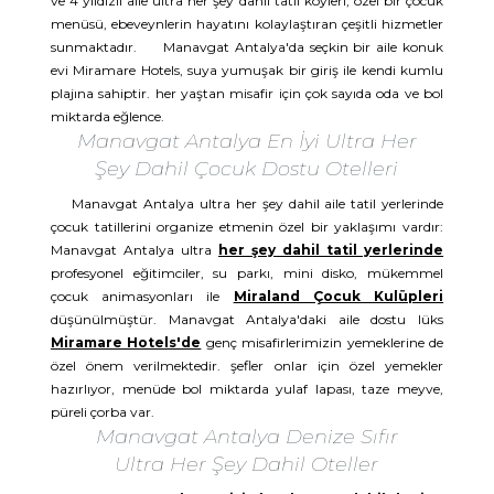
ve 4 yıldızlı aile ultra her şey dahil tatil köyleri, özel bir çocuk
menüsü, ebeveynlerin hayatını kolaylaştıran çeşitli hizmetler
sunmaktadır. Manavgat Antalya'da seçkin bir aile konuk
evi Miramare Hotels, suya yumuşak bir giriş ile kendi kumlu
plajına sahiptir. her yaştan misafir için çok sayıda oda ve bol
miktarda eğlence.
Manavgat Antalya En İyi Ultra Her
Şey Dahil Çocuk Dostu Otelleri
Manavgat Antalya ultra her şey dahil aile tatil yerlerinde
çocuk tatillerini organize etmenin özel bir yaklaşımı vardır:
Manavgat Antalya ultra
her şey dahil tatil yerlerinde
profesyonel eğitimciler, su parkı, mini disko, mükemmel
çocuk animasyonları ile
Miraland Çocuk Kulüpleri
düşünülmüştür. Manavgat Antalya'daki aile dostu lüks
Miramare Hotels'de
genç misafirlerimizin yemeklerine de
özel önem verilmektedir. şefler onlar için özel yemekler
hazırlıyor, menüde bol miktarda yulaf lapası, taze meyve,
püreli çorba var.
Manavgat Antalya Denize Sıfır
Ultra Her Şey Dahil Oteller