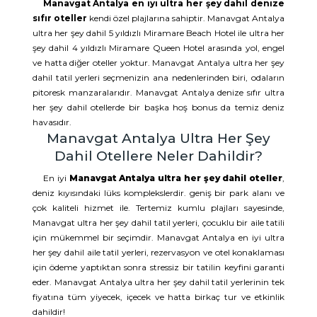
Manavgat Antalya en iyi ultra her şey dahil denize
sıfır oteller
kendi özel plajlarına sahiptir. Manavgat Antalya
ultra her şey dahil 5 yıldızlı Miramare Beach Hotel ile ultra her
şey dahil 4 yıldızlı Miramare Queen Hotel arasında yol, engel
ve hatta diğer oteller yoktur. Manavgat Antalya ultra her şey
dahil tatil yerleri seçmenizin ana nedenlerinden biri, odaların
pitoresk manzaralarıdır. Manavgat Antalya denize sıfır ultra
her şey dahil otellerde bir başka hoş bonus da temiz deniz
havasıdır.
Manavgat Antalya Ultra Her Şey
Dahil Otellere Neler Dahildir?
En iyi
Manavgat Antalya ultra her şey dahil oteller
,
deniz kıyısındaki lüks komplekslerdir. geniş bir park alanı ve
çok kaliteli hizmet ile. Tertemiz kumlu plajları sayesinde,
Manavgat ultra her şey dahil tatil yerleri, çocuklu bir aile tatili
için mükemmel bir seçimdir. Manavgat Antalya en iyi ultra
her şey dahil aile tatil yerleri, rezervasyon ve otel konaklaması
için ödeme yaptıktan sonra stressiz bir tatilin keyfini garanti
eder. Manavgat Antalya ultra her şey dahil tatil yerlerinin tek
fiyatına tüm yiyecek, içecek ve hatta birkaç tur ve etkinlik
dahildir!