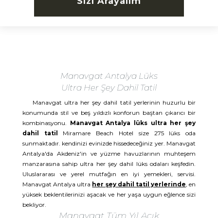
Sizi Arayalım
Manavgat Antalya Lüks
Ultra Her Şey Dahil Tatil
Manavgat ultra her şey dahil tatil yerlerinin huzurlu bir
konumunda stil ve beş yıldızlı konforun baştan çıkarıcı bir
kombinasyonu.
Manavgat Antalya lüks ultra her şey
dahil tatil
Miramare Beach Hotel size 275 lüks oda
sunmaktadır. kendinizi evinizde hissedeceğiniz yer. Manavgat
Antalya'da Akdeniz'in ve yüzme havuzlarının muhteşem
manzarasına sahip ultra her şey dahil lüks odaları keşfedin.
Uluslararası ve yerel mutfağın en iyi yemekleri, servisi.
Manavgat Antalya ultra
her şey dahil tatil yerlerinde
, en
yüksek beklentilerinizi aşacak ve her yaşa uygun eğlence sizi
bekliyor.
Manavgat Tüm Yıl Açık