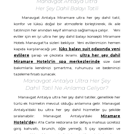
Manavgat Antalya Ultra
Her Şey Dahil Balayı Tatili
Manavgat Antalya Miramare ultra her şey dahil tatil,
konfor ve lüksü doğal bir atmosferle birleştirerek, ilk aile
tatilinizin her anından keyif almanızı sağlamaya çalışır. Yeni
evliler için en iyi ultra her şey dahil balayı konsepti Miramare
Hotels Manavgat'ta sizleri bekliyor. Yeni evlilerimizin hemen
kapıda karşılanacağı yer,
lüks balayı suit odasında yeni
evlilere
şarap ve çikolata ikramı.
ultra her şey dahil
Miramare Hotels'in spa merkezlerinde
size özel
bakımlarla kendinizi şımartma, ruhunuzu ve bedeninizi
tazeleme fırsatı sunacak.
Manavgat Antalya Ultra Her Şey
Dahil Tatil Ne Anlama Geliyor?
Manavgat Antalya ultra her şey dahil tatiller, genellikle her
türlü ek hizmetin mevcut olduğu anlamına gelir. Manavgat
Antalya'daki bu ultra her şey dahil hizmetler şu şekilde
sıralanabilir: Manavgat Antalya'daki
Miramare
Hotels'de
ki A'la Carte restorana bir defaya mahsus ücretsiz
giriş kahvaltı, brunch, öğle yemeği, 5 çay içecekleri ve