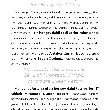
Ultra Her Şey Dahil Tatil
Manavgat Antalya sahilinin kalbinde yer alan aileler, çiftler
ve iş seyahatinde olanlar, sahil konumumuz nedeniyle ultra
her şey dahil tatil yerlerimizi arıyor. Manavgat'ın en iyi
plajlarından birine sadece birkaç adım. Yılın 12 ayı Manavgat
Antalya en iyi ultra
her şey dahil tatil yerlerinde
n birinde
balkonunuzdan ön sıradan kumun, sörfün ve gün batımının
eşsiz manzarasına hayran kalın. Akdeniz'in tam kıyısında
yer alan, yıl boyunca yaşamak için cennet gibi bir yer olan
ultra her şey
Manavgat Antalya tüm yıl boyunca açık
dahil Miramare Beach Otelimiz
, kolayca ulaşabileceğiniz
en iyiyi sunar.
Manavgat Antalya Ultra Her
Şey Dahil Konsepti 4* yıldızlı
Miramare Queen Resort
Manavgat Antalya ultra her şey dahil tatil yerleri 4*
yıldızlı Miramare Queen Resort
, Manavgat turizm
sektörünün önemli bir bileşenidir. Manavgat Antalya dört
yıldızlı tatil yerleri ultra her şey dahil konsepti, sunduğu
olanaklar ve hizmet standartları sayesinde turizme katkıda