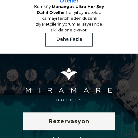
Oteller
Kumköy
Manavgat Ultra Her Şey
Dahil Oteller
her yıl aynı otelde
kalmayı tercih eden düzenli
ziyaretçilerin yorumları sayesinde
sıklıkla öne çıkıyor.
Daha Fazla
Rezervasyon