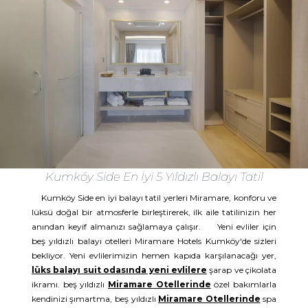
Kumköy Side En İyi 5 Yıldızlı Balayı Tatil
Kumköy Side en iyi balayı tatil yerleri Miramare, konforu ve
lüksü doğal bir atmosferle birleştirerek, ilk aile tatilinizin her
anından keyif almanızı sağlamaya çalışır. Yeni evliler için
beş yıldızlı balayı otelleri Miramare Hotels Kumköy'de sizleri
bekliyor. Yeni evlilerimizin hemen kapıda karşılanacağı yer,
lüks balayı suit odasında yeni evlilere
şarap ve çikolata
ikramı. beş yıldızlı
Miramare Otellerinde
özel bakımlarla
kendinizi şımartma, beş yıldızlı
Miramare Otellerinde
spa