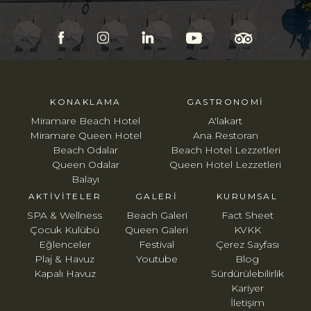
KONAKLAMA
GASTRONOMI
Miramare Beach Hotel
A'lakart
Miramare Queen Hotel
Ana Restoran
Beach Odalar
Beach Hotel Lezzetleri
Queen Odalar
Queen Hotel Lezzetleri
Balayı
AKTIVITELER
GALERI
KURUMSAL
SPA & Wellness
Beach Galeri
Fact Sheet
Çocuk Kulübü
Queen Galeri
KVKK
Eğlenceler
Festival
Çerez Sayfası
Plaj & Havuz
Youtube
Blog
Kapalı Havuz
Sürdürülebilirlik
Kariyer
İletişim