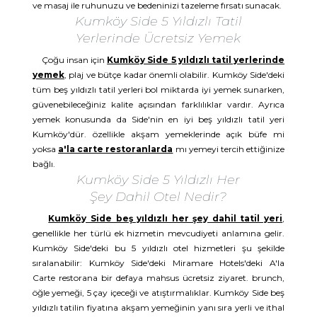
ve masaj ile ruhunuzu ve bedeninizi tazeleme fırsatı sunacak.
Kumköy Side 5 Yıldızlı Tatil
Yerlerinde Ücretsiz Yemek
Çoğu insan için
Kumköy Side 5 yıldızlı tatil yerlerinde
yemek
, plaj ve bütçe kadar önemli olabilir. Kumköy Side'deki
tüm beş yıldızlı tatil yerleri bol miktarda iyi yemek sunarken,
güvenebileceğiniz kalite açısından farklılıklar vardır. Ayrıca
yemek konusunda da Side'nin en iyi beş yıldızlı tatil yeri
Kumköy'dür. özellikle akşam yemeklerinde açık büfe mi
yoksa
a'la carte restoranlarda
mı yemeyi tercih ettiğinize
bağlı.
Kumköy Side 5 Yıldızlı Her
Şey Dahil Otel Nedir?
Kumköy Side beş yıldızlı her şey dahil tatil yeri
,
genellikle her türlü ek hizmetin mevcudiyeti anlamına gelir.
Kumköy Side'deki bu 5 yıldızlı otel hizmetleri şu şekilde
sıralanabilir: Kumköy Side'deki Miramare Hotels'deki A'la
Carte restorana bir defaya mahsus ücretsiz ziyaret. brunch,
öğle yemeği, 5 çay içeceği ve atıştırmalıklar. Kumköy Side beş
yıldızlı tatilin fiyatına akşam yemeğinin yanı sıra yerli ve ithal