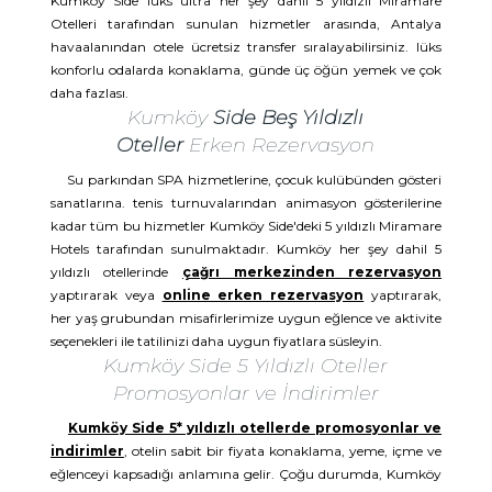
Kumköy Side lüks ultra her şey dahil 5 yıldızlı Miramare
Otelleri tarafından sunulan hizmetler arasında, Antalya
havaalanından otele ücretsiz transfer sıralayabilirsiniz. lüks
konforlu odalarda konaklama, günde üç öğün yemek ve çok
daha fazlası.
Kumköy
Side Beş Yıldızlı
Oteller
Erken Rezervasyon
Su parkından SPA hizmetlerine, çocuk kulübünden gösteri
sanatlarına. tenis turnuvalarından animasyon gösterilerine
kadar tüm bu hizmetler Kumköy Side'deki 5 yıldızlı Miramare
Hotels tarafından sunulmaktadır. Kumköy her şey dahil 5
yıldızlı otellerinde
çağrı merkezinden rezervasyon
yaptırarak veya
online erken rezervasyon
yaptırarak,
her yaş grubundan misafirlerimize uygun eğlence ve aktivite
seçenekleri ile tatilinizi daha uygun fiyatlara süsleyin.
Kumköy Side 5 Yıldızlı Oteller
Promosyonlar ve İndirimler
Kumköy Side 5* yıldızlı otellerde promosyonlar ve
indirimler
, otelin sabit bir fiyata konaklama, yeme, içme ve
eğlenceyi kapsadığı anlamına gelir. Çoğu durumda, Kumköy