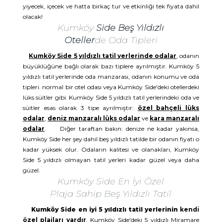
yiyecek, içecek ve hatta birkaç tur ve etkinliği tek fiyata dahil
olacak!
Kumköy
Side Beş Yıldızlı
Oteller
de Oda Tipleri
Kumköy Side 5 yıldızlı tatil yerlerinde odalar
, odanın
büyüklüğüne bağlı olarak bazı tiplere ayrılmıştır. Kumköy 5
yıldızlı tatil yerlerinde oda manzarası, odanın konumu ve oda
tipleri. normal bir otel odası veya Kumköy Side'deki otellerdeki
lüks süitler gibi. Kumköy Side 5 yıldızlı tatil yerlerindeki oda ve
süitler esas olarak 3 tipe ayrılmıştır:
özel bahçeli lüks
odalar
,
deniz manzaralı lüks odalar
ve
kara manzaralı
odalar
. Diğer taraftan bakın: denize ne kadar yakınsa,
Kumköy Side her şey dahil beş yıldızlı tatilde bir odanın fiyatı o
kadar yüksek olur. Odaların kalitesi ve olanakları, Kumköy
Side 5 yıldızlı olmayan tatil yerleri kadar güzel veya daha
güzel.
Kumköy Side En İyi Özel
Plaja Sahip Beş Yıldızlı Tatil
Kumköy Side en iyi 5 yıldızlı tatil yerlerinin
kendi
özel plajları vardır
. Kumköy Side'deki 5 yıldızlı Miramare