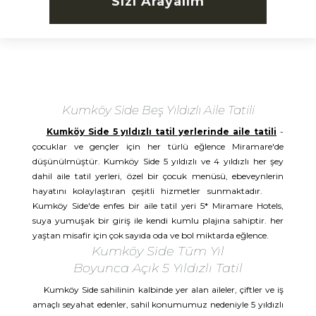
Sizi Arayalım
Kumköy Side Beş Yıldızlı Aile Tatili
Kumköy Side 5 yıldızlı tatil yerlerinde aile tatili
-
çocuklar ve gençler için her türlü eğlence Miramare'de
düşünülmüştür. Kumköy Side 5 yıldızlı ve 4 yıldızlı her şey
dahil aile tatil yerleri, özel bir çocuk menüsü, ebeveynlerin
hayatını kolaylaştıran çeşitli hizmetler sunmaktadır.
Kumköy Side'de enfes bir aile tatil yeri 5* Miramare Hotels,
suya yumuşak bir giriş ile kendi kumlu plajına sahiptir. her
yaştan misafir için çok sayıda oda ve bol miktarda eğlence.
Kumköy Side Tüm Yıl
Boyunca Açık 5 Yıldızlı Tatil
Kumköy Side sahilinin kalbinde yer alan aileler, çiftler ve iş
amaçlı seyahat edenler, sahil konumumuz nedeniyle 5 yıldızlı