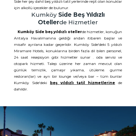
Side her şey dahil beş yıldızlı tatil yerlerinde reşit olan konuklar
için alkollü içecekler de bulunur.
Kumköy
Side Beş Yıldızlı
Oteller
de Hizmetler
Kumköy Side beş yıldızlı oteller
de hizmetler, konuğun
Antalya Havalimanına geldiği andan itibaren başlar ve
misafir ayrılana kadar geçerlidir. Kumköy Side'deki 5 yıldızlı
Miramare Hotels, konuklarına birden fazla dil bilen personel,
24 saat resepsiyon gibi hizmetler sunar . oda servisi ve
otopark hizmeti. Talep üzerine her zaman mevcut olan
günlük temizlik, çamaşır yıkama, ütüleme. gurme
restoran(lar) ve ayrı bir lounge ve/veya bar – tüm bunlar
Kumköy Side'deki
beş yıldızlı tatil hizmetlerine
de
dahildir.