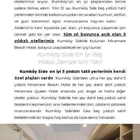
otellerimizi arıyor. Kumköy'ün en iyi plajlarından birine
sadece birkaç adım. Yılın 12 ayı Kumköy Side beş yıldızlı tatil
yerlerinden birinde balkonunuzdan ön sıradan kumun, sörfün
ve gün batımının eşsiz manzarasına hayran kalın.
Akdeniz'in tam kıyısında yer alan, yıl boyunca yaşamak için
cennet gibi bir yer olan,
tüm yıl boyunca açık olan 5
yıldızlı otellerimiz
, Kumköy Side'de bulunan Miramare
Beach Hotel, kolayca ulaşılabilecek en iyiyi sunar.
Kumköy Side En İyi Beş
Yıldızlı Denize Sıfır Tatil
Kumköy Side en iyi 5 yıldızlı tatil yerlerinin
kendi
özel plajları vardır
. Kumköy Side'deki ultra her şey dahil 5
yıldızlı Miramare Beach Hotel ile her şey dahil dört yıldızlı
Miramare Queen Hotel arasında yol, engel ve hatta diğer
oteller yoktur. Kumköy Side'de her şey dahil beş yıldızlı sahil
tesislerini seçmenizin ana nedenlerinden biri, odaların pitoresk
manzaralarıdır. Kumköy Side'deki lüks beş yıldızlı sahil
beldelerinde bir başka hoş bonus da taze deniz havasıdır.