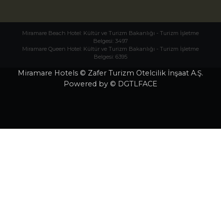
Miramare Beach Hotel: Kültür ve Turizm Bakanlığı - Turizm İşletme
Belgesi: 3497
Miramare Queen Hotel: Kültür ve Turizm Bakanlığı - Turizm İşletme
Belgesi: 6395
Miramare Hotels © Zafer Turizm Otelcilik İnşaat A.Ş.
Powered by © DGTLFACE