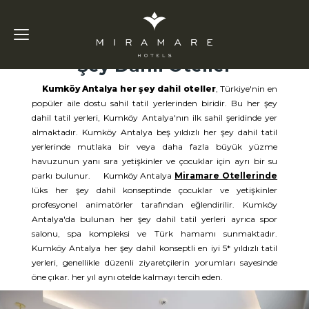
Kumköy
Antalya Her
Şey Dahil Oteller
Kumköy Antalya her şey dahil oteller
, Türkiye'nin en
popüler aile dostu sahil tatil yerlerinden biridir. Bu her şey
dahil tatil yerleri, Kumköy Antalya'nın ilk sahil şeridinde yer
almaktadır. Kumköy Antalya beş yıldızlı her şey dahil tatil
yerlerinde mutlaka bir veya daha fazla büyük yüzme
havuzunun yanı sıra yetişkinler ve çocuklar için ayrı bir su
parkı bulunur. Kumköy Antalya
Miramare Otellerinde
lüks her şey dahil konseptinde çocuklar ve yetişkinler
profesyonel animatörler tarafından eğlendirilir. Kumköy
Antalya'da bulunan her şey dahil tatil yerleri ayrıca spor
salonu, spa kompleksi ve Türk hamamı sunmaktadır.
Kumköy Antalya her şey dahil konseptli en iyi 5* yıldızlı tatil
yerleri, genellikle düzenli ziyaretçilerin yorumları sayesinde
öne çıkar. her yıl aynı otelde kalmayı tercih eden.