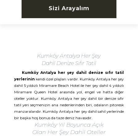
Sizi Arayalım
Kumköy Antalya Her Şey
Dahil Denize Sıfır Tatil
Kumköy Antalya her şey dahil denize sıfır tatil
yerlerinin
kendi özel plajları vardır. Kumköy Antalya her şey
dahil 5 yıldızlı Miramare Beach Hotel ile her şey dahil 4 yıldızlı
Miramare Queen Hotel arasında yol, engel ve hatta diğer
oteller yoktur. Kumköy Antalya her şey dahil bir denize sıfır
tatil yeri seçmenizin ana nedenlerinden biri, odaların pitoresk
manzaralarıdır. Kumköy Antalya her şey dahil sahil yerlerinde
bir başka hoş bonus da taze deniz havasıdır.
Kumköy Yıl Boyunca Açık
Olan Her Şey Dahil Oteller