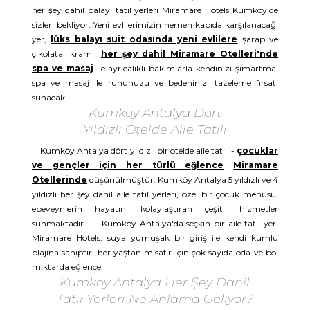
her şey dahil balayı tatil yerleri Miramare Hotels Kumköy'de
sizleri bekliyor. Yeni evlilerimizin hemen kapıda karşılanacağı
yer,
lüks balayı suit odasında yeni evlilere
şarap ve
çikolata ikramı.
her şey dahil Miramare Otelleri'nde
spa ve masaj
ile ayrıcalıklı bakımlarla kendinizi şımartma,
spa ve masaj ile ruhunuzu ve bedeninizi tazeleme fırsatı
sunacak.
Kumköy Antalya Dört
Yıldızlı Otelde Aile Tatili
Kumköy Antalya dört yıldızlı bir otelde aile tatili -
çocuklar
ve gençler için her türlü eğlence
Miramare
Otellerinde
düşünülmüştür. Kumköy Antalya 5 yıldızlı ve 4
yıldızlı her şey dahil aile tatil yerleri, özel bir çocuk menüsü,
ebeveynlerin hayatını kolaylaştıran çeşitli hizmetler
sunmaktadır. Kumköy Antalya'da seçkin bir aile tatil yeri
Miramare Hotels, suya yumuşak bir giriş ile kendi kumlu
plajına sahiptir. her yaştan misafir için çok sayıda oda ve bol
miktarda eğlence.
Kumköy Antalya Her Şey Dahil
Tatil Yerleri Ne Anlama Geliyor?