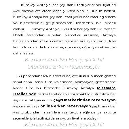
Kumköy Antalya her şey dahil tatil yerlerinin fiyatları
Avrupa'daki otellerden daha yüksek olabilir. Bunun nedeni,
Kumköy Antalya her şey dahil tatil yerlerinde catering sistem
ve hizmetlerinin geliştirilmesinde liderlerden biri olması
olabilir. Kumköy Antalya lüks ultra her şey dahil Miramare
Hotels tarafından sunulan hizmetler arasında, Antalya
havaalanından otele ücretsiz transfer sıralayabilirsiniz. lüks
konforlu odalarda konaklama, günde üç öğün yemek ve çok
daha fazlası.
Kumköy Antalya Her Şey Dahil
Otellerde Erken Rezervasyon
Su parkından SPA hizmetlerine, çocuk kulübünden gösteri
sanatlarına. tenis turnuvalarından animasyon gösterilerine
kadar tüm bu hizmetler Kumköy Antalya
Miramare
Otellerinde
herkes tarafından sunulmaktadır. Kumköy her
şey dahil tatil yerlerinde
çağrı merkezinden rezervasyon
yaptırarak veya
online erken rezervasyon
yaptırarak her
yaş grubundan misafirlerimize uygun eğlence ve aktivite
seçenekleriyle tatilinizi daha uygun fiyatlara süsleyin.
Kumköy Antalya Her Şey Dahil