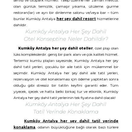
servisi ve otopark hizmeti. Talep üzerine her zaman mevcut
olan günlük temizlik, çamaşır yıkama, ütüleme. gurme
restoran(lar) ve ayrı bir dinlenme salonu ve/veya bar – tüm
bunlar Kumköy Antalya
her şey dahil resort
hizmetlerine
dahildir.
Kumköy Antalya Her Şey Dahil
Otel Konseptine Neler Dahildir?
Kumköy Antalya her şey dahil oteller
, özel plajı olan
lüks komplekslerdir. geniş bir park alanı ve çok kaliteli hizmet.
Tertemiz kumlu plajları sayesinde, Kumköy Antalya her şey
dahil tatil yerleri, çocuklu bir aile tatili için mükemmel bir
seçimdir. Kumköy Antalya her şey dahil aile tatil yerleri,
rezervasyon ve otel konaklaması için ödeme yaptıktan sonra
olduğu gibi stressiz bir tatilin keyfini garanti eder. Tüm
yiyecek, içecek ve hatta belki birkaç tur ve etkinlik, Kumköy
Antalya her şey dahil tatil yerlerinin tek fiyatına dahil olacak!
Kumköy Antalya Her Şey Dahil
Tatil Yerinde Konaklama
Kumköy Antalya her şey dahil tatil yerinde
konaklama
, odanın büyüklüğüne bağlı olarak bazı türlere