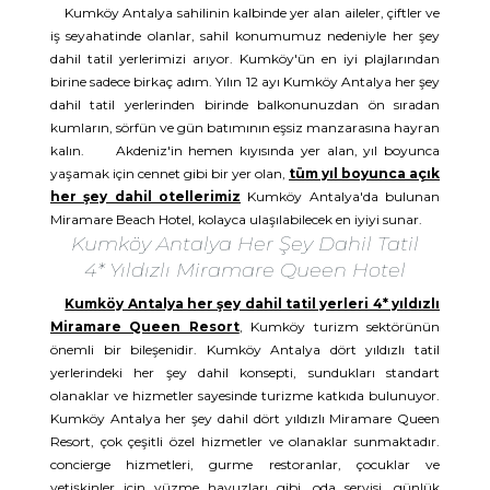
Kumköy Antalya sahilinin kalbinde yer alan aileler, çiftler ve
iş seyahatinde olanlar, sahil konumumuz nedeniyle her şey
dahil tatil yerlerimizi arıyor. Kumköy'ün en iyi plajlarından
birine sadece birkaç adım. Yılın 12 ayı Kumköy Antalya her şey
dahil tatil yerlerinden birinde balkonunuzdan ön sıradan
kumların, sörfün ve gün batımının eşsiz manzarasına hayran
kalın. Akdeniz'in hemen kıyısında yer alan, yıl boyunca
yaşamak için cennet gibi bir yer olan,
tüm yıl boyunca açık
her şey dahil otellerimiz
Kumköy Antalya'da bulunan
Miramare Beach Hotel, kolayca ulaşılabilecek en iyiyi sunar.
Kumköy Antalya Her Şey Dahil Tatil
4* Yıldızlı Miramare Queen Hotel
Kumköy Antalya her şey dahil tatil yerleri 4* yıldızlı
Miramare Queen Resort
, Kumköy turizm sektörünün
önemli bir bileşenidir. Kumköy Antalya dört yıldızlı tatil
yerlerindeki her şey dahil konsepti, sundukları standart
olanaklar ve hizmetler sayesinde turizme katkıda bulunuyor.
Kumköy Antalya her şey dahil dört yıldızlı Miramare Queen
Resort, çok çeşitli özel hizmetler ve olanaklar sunmaktadır.
concierge hizmetleri, gurme restoranlar, çocuklar ve
yetişkinler için yüzme havuzları gibi. oda servisi, günlük