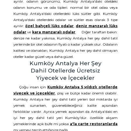
ayrılır. odanın görünümü, Kumköy Antalya'daki oteldeki
odanın konumu ve oda tipleri. normal bir otel odası veya
Kumköy Antalya'daki otellerdeki lüks süitler gibi. Kumköy
Antalya'daki otellerdeki odalar ve süitler esas olarak 3 tipe
ayrılır:
özel bahçeli lüks odalar
,
deniz manzaralı lüks
odalar
ve
kara manzaralı odalar
. Diğer taraftan bakın:
denize ne kadar yakınsa, Kumköy Antalya her şey dahil tatil
yerlerinde bir otel odasının fiyatı o kadar yüksek olur. Odaların
kalitesi ve olanakları, Kumköy Antalya her şey dahil olmayan
oteller kadar güzel veya daha güzel.
Kumköy Antalya Her Şey
Dahil Otellerde Ücretsiz
Yiyecek ve İçecekler
Çoğu insan için
Kumköy Antalya 5 yıldızlı otellerde
yiyecek ve içecekler
, plaj ve bütçe kadar önemli olabilir.
Kumköy Antalya her şey dahil tatil yerleri bol miktarda iyi
yemek sunarken, güvenebileceğiniz kalite açısından
farklılıklar vardır. Ayrıca yemek açısından da Antalya'daki en
iyi her şey dahil tatil yeri Kumköy'dür. özellikle akşam
yemeklerinde açık büfe mi yoksa
a'la carte restoranlarda
mı yemeyi tercih ettiğinize bağlı.