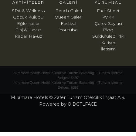
AKTIVITELER
GALERI
KURUMSAL
SPA & Wellness
Beach Galeri
Fact Sheet
Çocuk Kulübü
Queen Galeri
KVKK
Eğlenceler
Festival
Çerez Sayfası
Plaj & Havuz
Youtube
Blog
Kapalı Havuz
Sürdürülebilirlik
Kariyer
İletişim
Miramare Beach Hotel: Kültür ve Turizm Bakanlığı - Turizm İşletme
Belgesi: 3497
Miramare Queen Hotel: Kültür ve Turizm Bakanlığı - Turizm İşletme
Belgesi: 6395
Miramare Hotels © Zafer Turizm Otelcilik İnşaat A.Ş.
Powered by © DGTLFACE