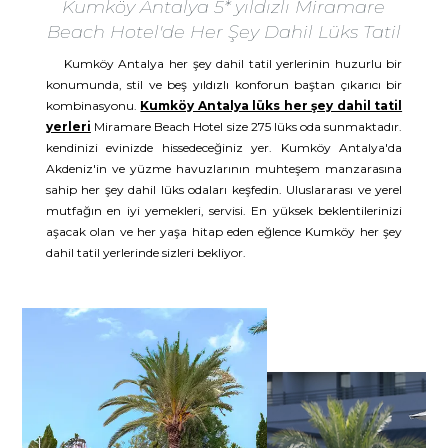
Kumköy Antalya 5* yıldızlı Miramare
Beach Hotel'de Her Şey Dahil Lüks Tatil
Kumköy Antalya her şey dahil tatil yerlerinin huzurlu bir
konumunda, stil ve beş yıldızlı konforun baştan çıkarıcı bir
kombinasyonu.
Kumköy Antalya lüks her şey dahil tatil
yerleri
Miramare Beach Hotel size 275 lüks oda sunmaktadır.
kendinizi evinizde hissedeceğiniz yer. Kumköy Antalya'da
Akdeniz'in ve yüzme havuzlarının muhteşem manzarasına
sahip her şey dahil lüks odaları keşfedin. Uluslararası ve yerel
mutfağın en iyi yemekleri, servisi. En yüksek beklentilerinizi
aşacak olan ve her yaşa hitap eden eğlence Kumköy her şey
dahil tatil yerlerinde sizleri bekliyor.