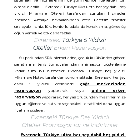
sistemleri ve hizmetlerinin geliştirilmesinde liderlerden biri
olması olabilir. Evrenseki Türkiye lüks ultra her şey dahil beş
yıldızlı Miramare Otelleri tarafından sunulan hizmetler
arasında, Antalya havaalanından otele ücretsiz transfer
sıralayabilirsiniz. lüks konforlu odalarda konaklama, günde üç
öğün yemek ve çok daha fazlası.
Evrenseki
Türkiye 5 Yıldızlı
Oteller
Erken Rezervasyon
Su parkından SPA hizmetlerine, çocuk kulübünden gösteri
sanatlarına. tenis turnuvalarından animasyon gösterilerine
kadar tüm bu hizmetler Evrenseki Türkiye beş yıldızlı
Miramare Hotels tarafından sunulmaktadır. Evrenseki her şey
dahil 5 yıldızlı otellerinde
çağrı merkezinden
rezervasyon
yaptırarak veya
online erken
rezervasyon
yaptırarak, her yaş grubundan misafirlerimize
uygun eğlence ve aktivite seçenekleri ile tatilinizi daha uygun
fiyatlara süsleyin.
Evrenseki Türkiye Beş Yıldızlı
Oteller Promosyonlar ve İndirimler
Evrenseki Türkiye ultra her şey dahil beş yıldızlı