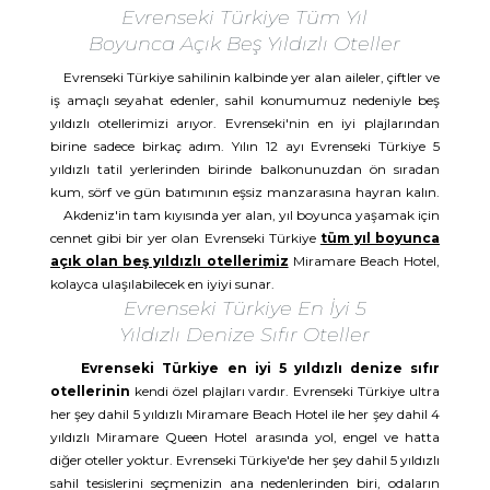
Evrenseki Türkiye Tüm Yıl
Boyunca Açık Beş Yıldızlı Oteller
Evrenseki Türkiye sahilinin kalbinde yer alan aileler, çiftler ve
iş amaçlı seyahat edenler, sahil konumumuz nedeniyle beş
yıldızlı otellerimizi arıyor. Evrenseki'nin en iyi plajlarından
birine sadece birkaç adım. Yılın 12 ayı Evrenseki Türkiye 5
yıldızlı tatil yerlerinden birinde balkonunuzdan ön sıradan
kum, sörf ve gün batımının eşsiz manzarasına hayran kalın.
Akdeniz'in tam kıyısında yer alan, yıl boyunca yaşamak için
cennet gibi bir yer olan Evrenseki Türkiye
tüm yıl boyunca
açık olan beş yıldızlı otellerimiz
Miramare Beach Hotel,
kolayca ulaşılabilecek en iyiyi sunar.
Evrenseki Türkiye En İyi 5
Yıldızlı Denize Sıfır Oteller
Evrenseki Türkiye en iyi 5 yıldızlı denize sıfır
otellerinin
kendi özel plajları vardır. Evrenseki Türkiye ultra
her şey dahil 5 yıldızlı Miramare Beach Hotel ile her şey dahil 4
yıldızlı Miramare Queen Hotel arasında yol, engel ve hatta
diğer oteller yoktur. Evrenseki Türkiye'de her şey dahil 5 yıldızlı
sahil tesislerini seçmenizin ana nedenlerinden biri, odaların