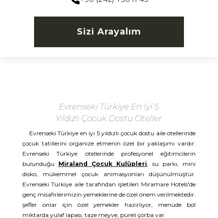
Sizi Arayalım
Evrenseki Türkiye En İyi 5
Yıldızlı Çocuk Dostu Oteller
Evrenseki Türkiye en iyi 5 yıldızlı çocuk dostu aile otellerinde
çocuk tatillerini organize etmenin özel bir yaklaşımı vardır:
Evrenseki Türkiye otellerinde profesyonel eğitimcilerin
bulunduğu
Miraland Çocuk Kulüpleri
, su parkı, mini
disko, mükemmel çocuk animasyonları düşünülmüştür.
Evrenseki Türkiye aile tarafından işletilen Miramare Hotels'de
genç misafirlerimizin yemeklerine de özel önem verilmektedir.
şefler onlar için özel yemekler hazırlıyor, menüde bol
miktarda yulaf lapası, taze meyve, püreli çorba var.