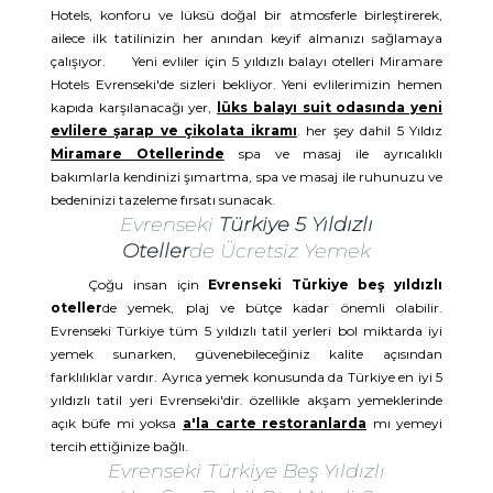
Hotels, konforu ve lüksü doğal bir atmosferle birleştirerek,
ailece ilk tatilinizin her anından keyif almanızı sağlamaya
çalışıyor. Yeni evliler için 5 yıldızlı balayı otelleri Miramare
Hotels Evrenseki'de sizleri bekliyor. Yeni evlilerimizin hemen
kapıda karşılanacağı yer,
lüks balayı suit odasında yeni
evlilere şarap ve çikolata ikramı
. her şey dahil 5 Yıldız
Miramare Otellerinde
spa ve masaj ile ayrıcalıklı
bakımlarla kendinizi şımartma, spa ve masaj ile ruhunuzu ve
bedeninizi tazeleme fırsatı sunacak.
Evrenseki
Türkiye 5 Yıldızlı
Oteller
de Ücretsiz Yemek
Çoğu insan için
Evrenseki Türkiye beş yıldızlı
oteller
de yemek, plaj ve bütçe kadar önemli olabilir.
Evrenseki Türkiye tüm 5 yıldızlı tatil yerleri bol miktarda iyi
yemek sunarken, güvenebileceğiniz kalite açısından
farklılıklar vardır. Ayrıca yemek konusunda da Türkiye en iyi 5
yıldızlı tatil yeri Evrenseki'dir. özellikle akşam yemeklerinde
açık büfe mi yoksa
a'la carte restoranlarda
mı yemeyi
tercih ettiğinize bağlı.
Evrenseki Türkiye Beş Yıldızlı