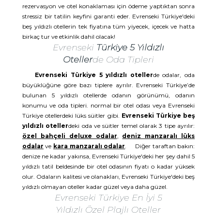
rezervasyon ve otel konaklaması için ödeme yaptıktan sonra
stressiz bir tatilin keyfini garanti eder. Evrenseki Türkiye'deki
beş yıldızlı otellerin tek fiyatına tüm yiyecek, içecek ve hatta
birkaç tur ve etkinlik dahil olacak!
Evrenseki
Türkiye 5 Yıldızlı
Oteller
de Oda Tipleri
Evrenseki Türkiye 5 yıldızlı oteller
de odalar, oda
büyüklüğüne göre bazı tiplere ayrılır. Evrenseki Türkiye’de
bulunan 5 yıldızlı otellerde odanın görünümü, odanın
konumu ve oda tipleri. normal bir otel odası veya Evrenseki
Türkiye otellerdeki lüks süitler gibi.
Evrenseki Türkiye beş
yıldızlı oteller
deki oda ve süitler temel olarak 3 tipe ayrılır:
özel bahçeli deluxe odalar
,
deniz manzaralı lüks
odalar
ve
kara manzaralı odalar
. Diğer taraftan bakın:
denize ne kadar yakınsa, Evrenseki Türkiye'deki her şey dahil 5
yıldızlı tatil beldesinde bir otel odasının fiyatı o kadar yüksek
olur. Odaların kalitesi ve olanakları, Evrenseki Türkiye'deki beş
yıldızlı olmayan oteller kadar güzel veya daha güzel.
Evrenseki Türkiye En İyi 5
Yıldızlı Özel Plajlı Oteller