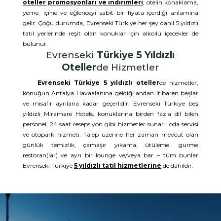
oteller promosyonları ve indirimleri
, otelin konaklama,
yeme, içme ve eğlenceyi sabit bir fiyata içerdiği anlamına
gelir. Çoğu durumda, Evrenseki Türkiye her şey dahil 5 yıldızlı
tatil yerlerinde reşit olan konuklar için alkollü içecekler de
bulunur.
Evrenseki
Türkiye 5 Yıldızlı
Oteller
de Hizmetler
Evrenseki Türkiye 5 yıldızlı oteller
de hizmetler,
konuğun Antalya Havaalanına geldiği andan itibaren başlar
ve misafir ayrılana kadar geçerlidir. Evrenseki Türkiye beş
yıldızlı Miramare Hotels, konuklarına birden fazla dil bilen
personel, 24 saat resepsiyon gibi hizmetler sunar . oda servisi
ve otopark hizmeti. Talep üzerine her zaman mevcut olan
günlük temizlik, çamaşır yıkama, ütüleme. gurme
restoran(lar) ve ayrı bir lounge ve/veya bar – tüm bunlar
Evrenseki Türkiye
5 yıldızlı tatil hizmetlerine
de dahildir.