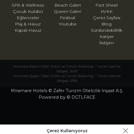
SPA & Wellness
Beach Galeri
Fact Sheet
Çocuk Kulübü
Queen Galeri
KVKK
Eğlenceler
Festival
Çerez Sayfası
Plaj & Havuz
Youtube
Blog
Kapalı Havuz
Sürdürülebilirlik
Kariyer
İletişim
Miramare Beach Hotel: Kültür ve Turizm Bakanlığı - Turizm İşletme
Belgesi: 3497
Miramare Queen Hotel: Kültür ve Turizm Bakanlığı - Turizm İşletme
Belgesi: 6395
Miramare Hotels © Zafer Turizm Otelcilik İnşaat A.Ş.
Powered by © DGTLFACE
Çerez Kullanıyoruz