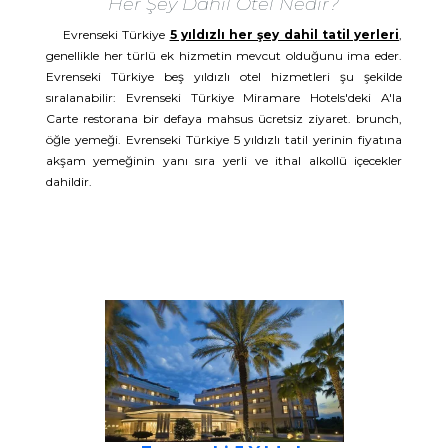
Her Şey Dahil Otel Nedir?
Evrenseki Türkiye
5 yıldızlı her şey dahil tatil yerleri
,
genellikle her türlü ek hizmetin mevcut olduğunu ima eder.
Evrenseki Türkiye beş yıldızlı otel hizmetleri şu şekilde
sıralanabilir: Evrenseki Türkiye Miramare Hotels'deki A'la
Carte restorana bir defaya mahsus ücretsiz ziyaret. brunch,
öğle yemeği. Evrenseki Türkiye 5 yıldızlı tatil yerinin fiyatına
akşam yemeğinin yanı sıra yerli ve ithal alkollü içecekler
dahildir.