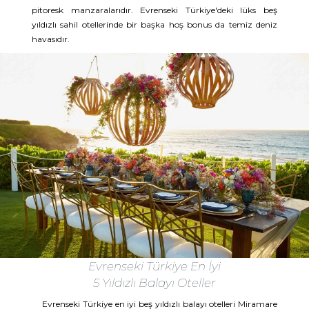
pitoresk manzaralarıdır. Evrenseki Türkiye'deki lüks beş
yıldızlı sahil otellerinde bir başka hoş bonus da temiz deniz
havasıdır.
Evrenseki Türkiye En İyi
5 Yıldızlı Balayı Oteller
Evrenseki Türkiye en iyi beş yıldızlı balayı otelleri Miramare