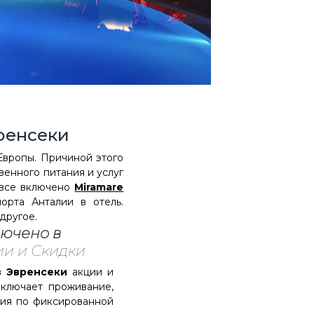
ренсеки
 Европы. Причиной этого
венного питания и услуг
 все включено
Miramare
орта Анталии в отель.
другое.
лючено в
ии и Скидки
в Эвренсеки
акции и
включает проживание,
ния по фиксированной