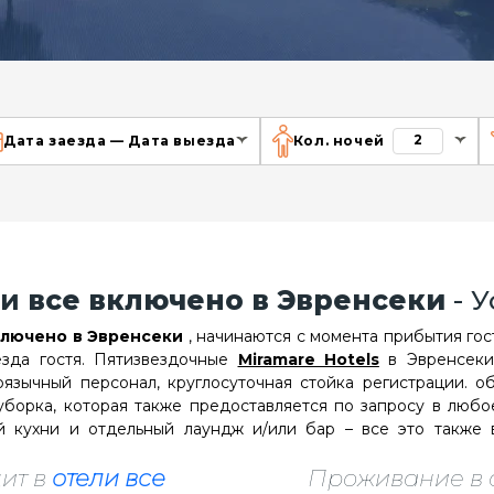
2
Дата заезда
—
Дата выезда
Кол. ночей
ли
все включено в Эвренсеки
- 
ключено в Эвренсеки
, начинаются с момента прибытия гос
езда гостя. Пятизвездочные
Miramare Hotels
в Эвренсеки
гоязычный персонал, круглосуточная стойка регистрации. 
борка, которая также предоставляется по запросу в любое
ой кухни и отдельный лаундж и/или бар – все это также
.
ит в
отели все
Проживание в о