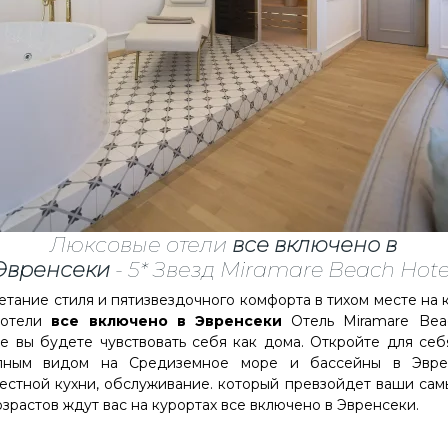
Люксовые отели
все включено в
Эвренсеки
- 5* Звезд Miramare Beach Hote
ание стиля и пятизвездочного комфорта в тихом месте на к
отели
все включено в Эвренсеки
Отель Miramare Bea
е вы будете чувствовать себя как дома. Откройте для се
епным видом на Средиземное море и бассейны в Эвре
естной кухни, обслуживание. который превзойдет ваши сам
озрастов ждут вас на курортах все включено в Эвренсеки.