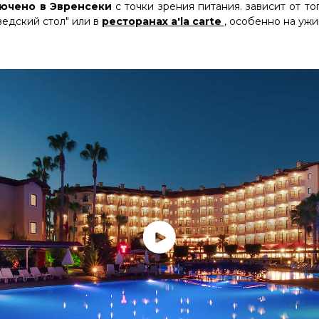
ючено в Эвренсеки
с точки зрения питания. зависит от то
ведский стол" или в
ресторанах a'la carte
, особенно на ужи