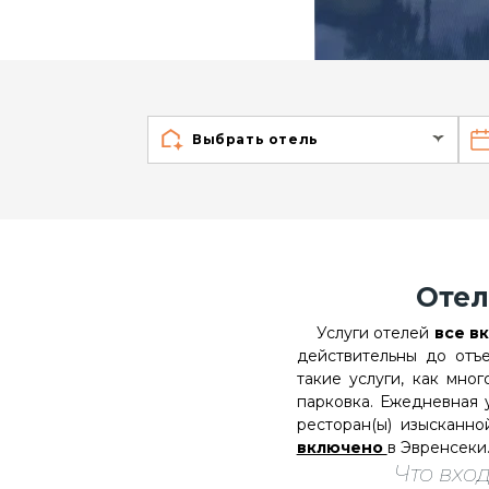
Выбрать отель
Оте
Услуги отелей
все в
действительны до отъ
такие услуги, как мно
парковка. Ежедневная у
ресторан(ы) изысканн
включено
в Эвренсеки
Что вход