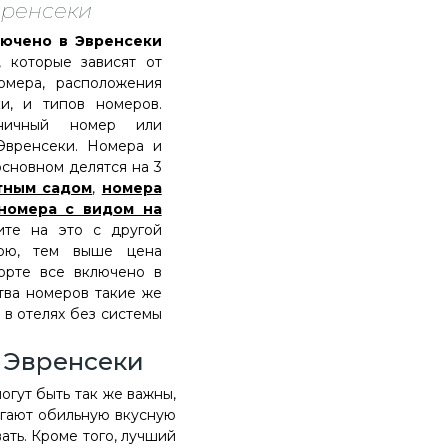
вренсеки
ючено в Эвренсеки
, которые зависят от
омера, расположения
и, и типов номеров.
иничный номер или
Эвренсеки. Номера и
основном делятся на 3
тным садом
,
номера
номера с видом на
е на это с другой
рю, тем выше цена
орте все включено в
тва номеров такие же
 в отелях без системы
в Эвренсеки
огут быть так же важны,
лагают обильную вкусную
ать. Кроме того, лучший