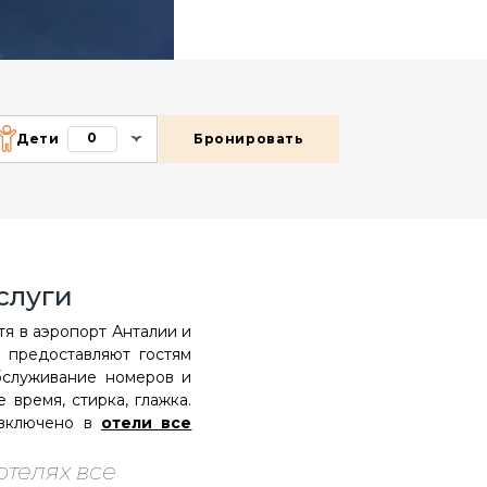
0
Дети
Бронировать
Услуги
тя в аэропорт Анталии и
 предоставляют гостям
обслуживание номеров и
 время, стирка, глажка.
 включено в
отели все
телях все