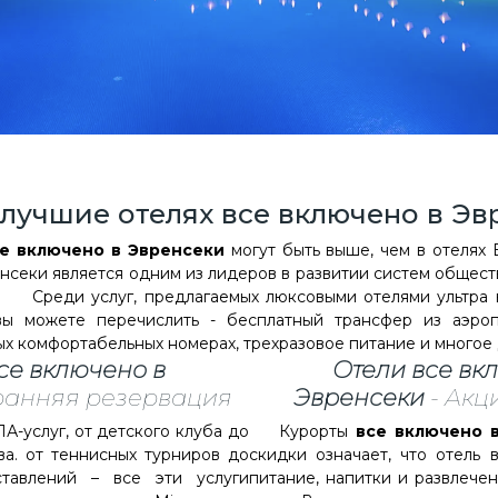
 лучшие отелях все включено в Эв
е включено в Эвренсеки
могут быть выше, чем в отелях
енсеки является одним из лидеров в развитии систем общест
о. Среди услуг, предлагаемых люксовыми отелями ультра
ы можете перечислить - бесплатный трансфер из аэроп
х комфортабельных номерах, трехразовое питание и многое 
се включено в
Отели
все вк
 ранняя резервация
Эвренсеки
- Акц
-услуг, от детского клуба до
Курорты
все включено 
ва. от теннисных турниров до
скидки означает, что отель 
тавлений – все эти услуги
питание, напитки и развлече