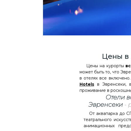
Цены в
Цены на курорты
вс
может быть то, что Эвр
в отелях все включен
Hotels
в Эвренсеки, в
проживание в роскошны
Отели
в
Эвренсеки
-
От аквапарка до СПА
театрального искусст
анимационных предс