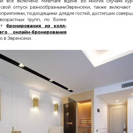
ми все включено Miramare в
цене. Во многих случаях ку
 свой отпуск разнообразными
Эвренсеки, также включают 
оприятиями, подходящими для
для гостей, достигших соверш
возрастных групп, по более
чет
бронирования из колл-
его онлайн-бронирования
о в Эвренсеки.