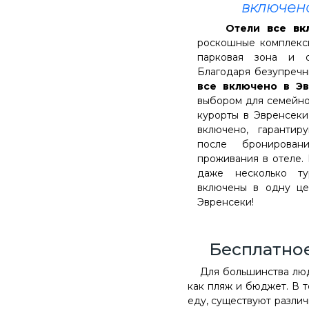
включен
Отели
все вк
роскошные комплекс
парковая зона и о
Благодаря безупречн
все включено в Э
выбором для семейно
курорты в Эвренсеки
включено, гарантир
после бронирова
проживания в отеле. 
даже несколько т
включены в одну це
Эвренсеки!
Бесплатное
Для большинства лю
как пляж и бюджет. В т
еду, существуют различ