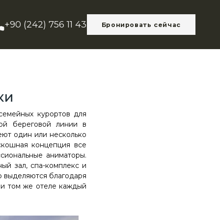
+90 (242) 756 11 43
Бронировать сейчас
ки
семейных курортов для
ой береговой линии в
еют один или несколько
скошная концепция все
сиональные аниматоры.
ый зал, спа-комплекс и
о выделяются благодаря
 и том же отеле каждый