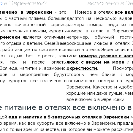
о
в Эвренсеки?
включено в Э
лючено в Эвренсеки
- это
Номера в отелях
все вкл
ы с частным пляжем. большая
делятся на несколько видов
чень качественный сервис.
размера номера. вида из н
ым песчаным пляжам, курорты
номера в отеле в Эвренсек
вренсеки
является отличным
например, обычный гост
го отдыха с детьми. Семейные
роскошные люксы в отелях 
, работающие по системе все
люксы в отелях Эвренсеки, в 
уют отдых без стресса, как
типа:
номера делюкс с час
ния, так и после оплаты
люкс с видом на море
и
Вся еда, напитки и, возможно,
окрестности
. Посмотрит
уров и мероприятий будут
стороны: чем ближе к мо
ну курортов все включено в
гостиничного номера на кур
Эвренсеки. Качество и удобс
хорошие или даже лучше, чем
все включено в Эвренсеки.
 питание в отелях все включено 
дей
еда и напитки в 5-звездочных отелях в Эвренсеки
м
о время, как все курорты все включено в Эвренсеки, пред
ия с точки зрения качества, на которое вы можете рассчитыв