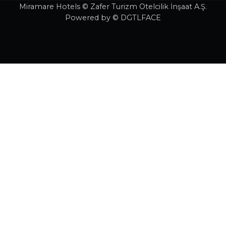
Miramare Hotels © Zafer Turizm Otelcilik İnşaat A.Ş.
Powered by © DGTLFACE