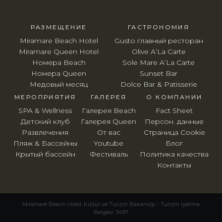
РАЗМЕЩЕНИЕ
ГАСТРОНОМИЯ
Miramare Beach Hotel
Gusto главный ресторан
Miramare Queen Hotel
Olive A’La Carte
Номера Beach
Sole Mare A’La Carte
Номера Queen
Sunset Bar
Медовый месяц
Dolce Bar & Patisserie
МЕРОПРИЯТИЯ
ГАЛЕРЕЯ
O КОМПАНИИ
SPA & Wellness
Галерея Beach
Fact Sheet
Детский клуб
Галерея Queen
Персон. данные
Развлечения
От вас
Страница Cookie
Пляж & Бассейны
Youtube
Блог
Крытый бассейн
Фестиваль
Политика качества
Контакты
Miramare Beach Hotel: Kültür ve Turizm Bakanlığı - Turizm İşletme
Belgesi: 3497