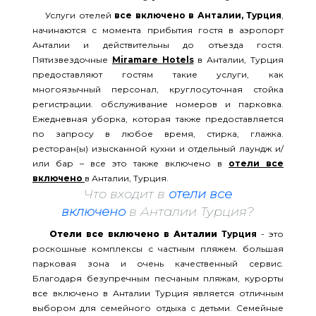
Услуги отелей
все включено в Анталии, Турция
,
начинаются с момента прибытия гостя в аэропорт
Анталии и действительны до отъезда гостя.
Пятизвездочные
Miramare Hotels
в Анталии, Турция
предоставляют гостям такие услуги, как
многоязычный персонал, круглосуточная стойка
регистрации. обслуживание номеров и парковка.
Ежедневная уборка, которая также предоставляется
по запросу в любое время, стирка, глажка.
ресторан(ы) изысканной кухни и отдельный лаундж и/
или бар – все это также включено в
отели все
включено
в Анталии, Турция.
Что входит в
отели все
включено
в Анталии Турция?
Отели все включено в Анталии
Турция
- это
роскошные комплексы с частным пляжем. большая
парковая зона и очень качественный сервис.
Благодаря безупречным песчаным пляжам, курорты
все включено в Анталии Турция является отличным
выбором для семейного отдыха с детьми. Семейные