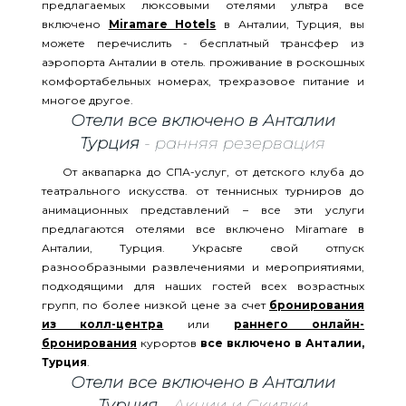
предлагаемых люксовыми отелями ультра все
включено
Miramare Hotels
в Анталии, Турция, вы
можете перечислить - бесплатный трансфер из
аэропорта Анталии в отель. проживание в роскошных
комфортабельных номерах, трехразовое питание и
многое другое.
Отели все включено в Анталии
Турция
- ранняя резервация
От аквапарка до СПА-услуг, от детского клуба до
театрального искусства. от теннисных турниров до
анимационных представлений – все эти услуги
предлагаются отелями все включено Miramare в
Анталии, Турция. Украсьте свой отпуск
разнообразными развлечениями и мероприятиями,
подходящими для наших гостей всех возрастных
групп, по более низкой цене за счет
бронирования
из колл-центра
или
раннего онлайн-
бронирования
курортов
все включено в Анталии,
Турция
.
Отели все включено в Анталии
Турция
- Акции и Скидки