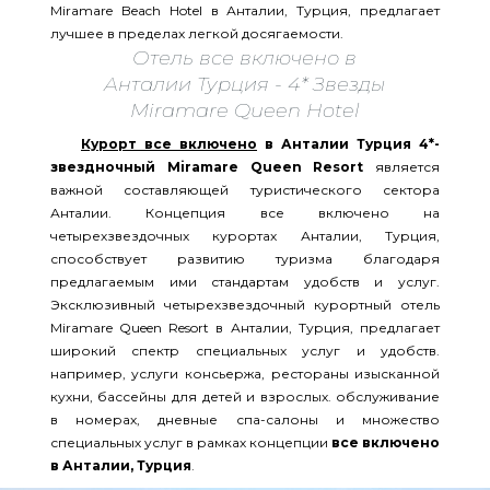
Miramare Beach Hotel в Анталии, Турция, предлагает
лучшее в пределах легкой досягаемости.
Отель все включено в
Анталии Турция - 4* Звезды
Miramare Queen Hotel
Курорт все включено
в Анталии Турция 4*-
звездночный Miramare Queen Resort
является
важной составляющей туристического сектора
Анталии. Концепция все включено на
четырехзвездочных курортах Анталии, Турция,
способствует развитию туризма благодаря
предлагаемым ими стандартам удобств и услуг.
Эксклюзивный четырехзвездочный курортный отель
Miramare Queen Resort в Анталии, Турция, предлагает
широкий спектр специальных услуг и удобств.
например, услуги консьержа, рестораны изысканной
кухни, бассейны для детей и взрослых. обслуживание
в номерах, дневные спа-салоны и множество
специальных услуг в рамках концепции
все включено
в Анталии, Турция
.