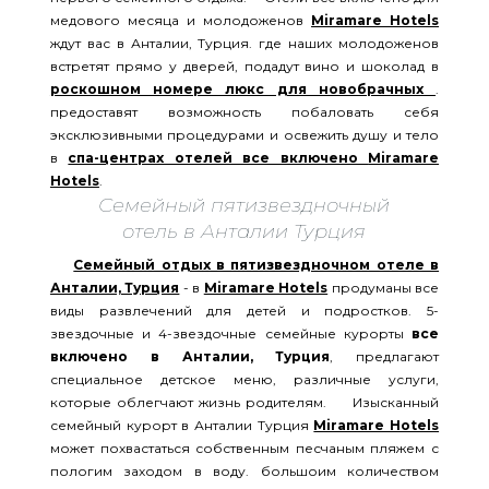
медового месяца и молодоженов
Miramare Hotels
ждут вас в Анталии, Турция. где наших молодоженов
встретят прямо у дверей, подадут вино и шоколад в
роскошном номере люкс для новобрачных
.
предоставят возможность побаловать себя
эксклюзивными процедурами и освежить душу и тело
в
спа-центрах отелей все включено
Miramare
Hotels
.
Семейный пятизвездночный
отель в Анталии Турция
Семейный отдых в пятизвездночном отеле в
Анталии, Турция
- в
Miramare Hotels
продуманы все
виды развлечений для детей и подростков. 5-
звездочные и 4-звездочные семейные курорты
все
включено в Анталии, Турция
, предлагают
специальное детское меню, различные услуги,
которые облегчают жизнь родителям. Изысканный
семейный курорт в Анталии Турция
Miramare Hotels
может похвастаться собственным песчаным пляжем с
пологим заходом в воду. большоим количеством