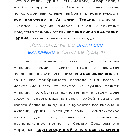
Hotel в Анталии, Турция, нет ни дороги, ни барьеров, а
тем более других отелей. Одной из главных причин,
по которой вам следует выбрать пляжные курорты
все включено в Анталии, Турция
, является
живописный вид из номеров. Еще одним приятным
бонусом в пляжных отелях
все включено в Анталии,
Турция
, является свежий морской воздух.
Круглогодичные
отели все
включено
в Анталье Турция
Расположенные в самом сердце побережья
Анталии, Турция, семьи, пары и деловые
путешественники ищут наши
отели все включено
из-
за нашего прибрежного расположения. всего в
нескольких шагах от одного из лучших пляжей
Анталии. Полюбуйтесь единственным в своем роде
видом с первого ряда на песок, прибой и закаты со
своего балкона на одном из курортов все включено
Анталии, Турция, 12 месяцев в году. Идиллическое
место для круглогодичного проживания,
расположенное прямо на берегу Средиземного
моря, наш
круглогодичный отель все включено