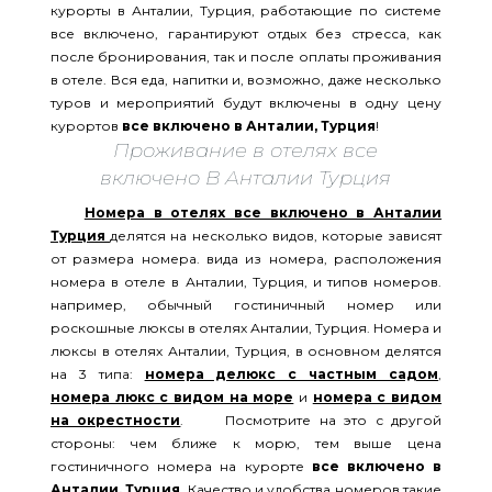
курорты в Анталии, Турция, работающие по системе
все включено, гарантируют отдых без стресса, как
после бронирования, так и после оплаты проживания
в отеле. Вся еда, напитки и, возможно, даже несколько
туров и мероприятий будут включены в одну цену
курортов
все включено в Анталии, Турция
!
Проживание в отелях все
включено В Анталии Турция
Номера в отелях все включено в Анталии
Турция
делятся на несколько видов, которые зависят
от размера номера. вида из номера, расположения
номера в отеле в Анталии, Турция, и типов номеров.
например, обычный гостиничный номер или
роскошные люксы в отелях Анталии, Турция. Номера и
люксы в отелях Анталии, Турция, в основном делятся
на 3 типа:
номера делюкс с частным садом
,
номера люкс с видом на море
и
номера с видом
на окрестности
. Посмотрите на это с другой
стороны: чем ближе к морю, тем выше цена
гостиничного номера на курорте
все включено в
Анталии, Турция
. Качество и удобства номеров такие