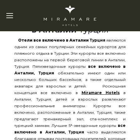
Отели все включено
в Анталии
Турция
Отели все включено в Анталии
Турция
являются
одним из самых популярных семейных курортов для
пляжного отдыха в Турции. Эти курорты все включено
расположены на первой береговой линии в Анталии,
Турция. Пятизвездочные курорты
все включено в
Анталии, Турция
обязательно имеют один или
несколько больших бассейнов, а также отдельный
аквапарк для взрослых и детей. Роскошная
концепция все включено в
Miramare Hotels
в
Анталии, Турция, детей и взрослых развлекают
профессиональные аниматоры. Курорты все
включено, расположенные в Анталии, Турция, также
предлагают тренажерный зал, спа-комплекс и
турецкий хаммам. Лучшие 5*-звездочные курорты
все
включено в Анталии, Турция
часто выделяются
благодаря отзывам постоянных посетителей. которые