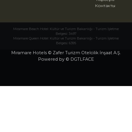
Контакты
Miramare Beach Hotel: Kültür ve Turizm Bakanlığı - Turizm İşletme
Belgesi: 3497
Miramare Queen Hotel: Kültür ve Turizm Bakanlığı - Turizm İşletme
Belgesi: 6395
Miramare Hotels © Zafer Turizm Otelcilik İnşaat A.Ş.
Powered by © DGTLFACE