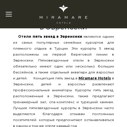
Отели Пять Звезд
в Эвренсеки
Отели
пять звезд в Эвренсеки
являются одним
из самых популярных семейных курортов для
пляжного отдыха в Турции. Эти курорты 5 звезд
расположены на первой береговой линии в
Эвренсеки. Пятизвездочные отели в Эвренсеки
обязательно имеют один или несколько больших
бассейнов, а также отдельный аквапарк для взрослых
и детей. Концепция пять звезд в
Miramare Hotels
в
Эвренсеки, детей и взрослых развлекают
профессиональные аниматоры. Курорты пять звезд,
расположенные в Эвренсеки, также предлагают
тренажерный зал, спа-комплекс и турецкий хаммам.
Лучшие пятизвездочные курорты в Эвренсеки часто
выделяются благодаря отзывам постоянных
посетителей. которые предпочитают останавливаться
в одном и том же отеле каждый год.