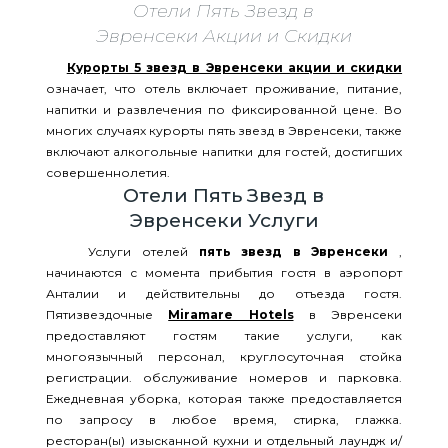
Отели Пять Звезд в
Эвренсеки Акции и Скидки
Курорты 5 звезд в Эвренсеки акции и скидки
означает, что отель включает проживание, питание,
напитки и развлечения по фиксированной цене. Во
многих случаях курорты пять звезд в Эвренсеки, также
включают алкогольные напитки для гостей, достигших
совершеннолетия.
Отели Пять Звезд в
Эвренсеки Услуги
Услуги отелей
пять звезд в Эвренсеки
,
начинаются с момента прибытия гостя в аэропорт
Анталии и действительны до отъезда гостя.
Пятизвездочные
Miramare Hotels
в Эвренсеки
предоставляют гостям такие услуги, как
многоязычный персонал, круглосуточная стойка
регистрации. обслуживание номеров и парковка.
Ежедневная уборка, которая также предоставляется
по запросу в любое время, стирка, глажка.
ресторан(ы) изысканной кухни и отдельный лаундж и/