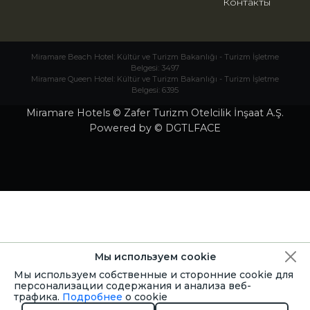
Контакты
Miramare Beach Hotel: Kültür ve Turizm Bakanlığı - Turizm İşletme
Belgesi: 3497
Miramare Queen Hotel: Kültür ve Turizm Bakanlığı - Turizm İşletme
Belgesi: 6395
Miramare Hotels © Zafer Turizm Otelcilik İnşaat A.Ş.
Powered by © DGTLFACE
Мы используем cookie
Мы используем собственные и сторонние cookie для
персонализации содержания и анализа веб-
трафика.
Подробнее
о cookie