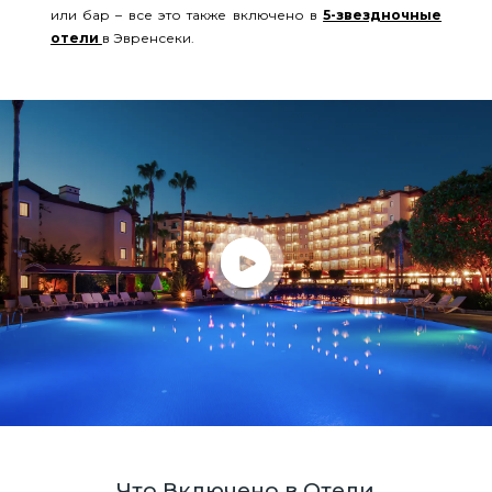
или бар – все это также включено в
5-звездночные
отели
в Эвренсеки.
Что Включено в Отели