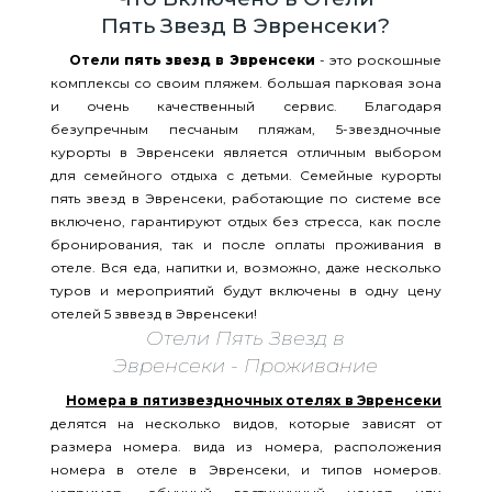
Пять Звезд В Эвренсеки?
Отели
пять звезд в Эвренсеки
- это роскошные
комплексы со своим пляжем. большая парковая зона
и очень качественный сервис. Благодаря
безупречным песчаным пляжам, 5-звездночные
курорты в Эвренсеки является отличным выбором
для семейного отдыха с детьми. Семейные курорты
пять звезд в Эвренсеки, работающие по системе все
включено, гарантируют отдых без стресса, как после
бронирования, так и после оплаты проживания в
отеле. Вся еда, напитки и, возможно, даже несколько
туров и мероприятий будут включены в одну цену
отелей 5 зввезд в Эвренсеки!
Отели Пять Звезд в
Эвренсеки - Проживание
Номера в пятизвездночных отелях в Эвренсеки
делятся на несколько видов, которые зависят от
размера номера. вида из номера, расположения
номера в отеле в Эвренсеки, и типов номеров.