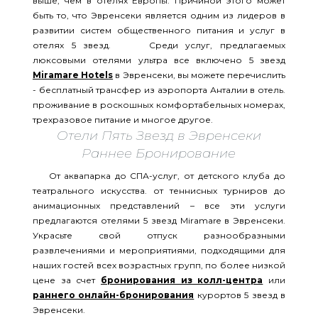
выше, чем в отелях Европы. Причиной этого может
быть то, что Эвренсеки является одним из лидеров в
развитии систем общественного питания и услуг в
отелях 5 звезд. Среди услуг, предлагаемых
люксовыми отелями ультра все включено 5 звезд
Miramare Hotels
в Эвренсеки, вы можете перечислить
- бесплатный трансфер из аэропорта Анталии в отель.
проживание в роскошных комфортабельных номерах,
трехразовое питание и многое другое.
Отели Пять Звезд в Эвренсеки
Раннее Бронирование
От аквапарка до СПА-услуг, от детского клуба до
театрального искусства. от теннисных турниров до
анимационных представлений – все эти услуги
предлагаются отелями 5 звезд Miramare в Эвренсеки.
Украсьте свой отпуск разнообразными
развлечениями и мероприятиями, подходящими для
наших гостей всех возрастных групп, по более низкой
цене за счет
бронирования из колл-центра
или
раннего онлайн-бронирования
курортов 5 звезд в
Эвренсеки.