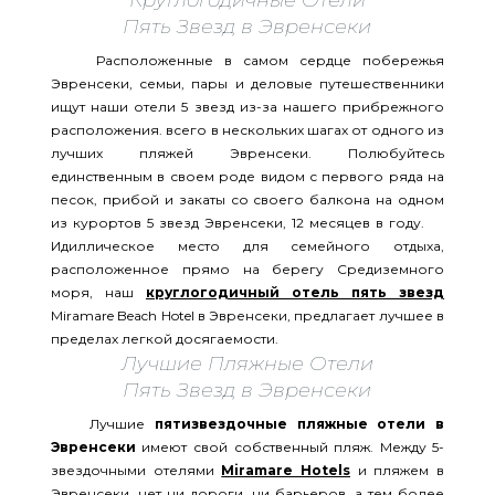
Круглогодичные Отели
Пять Звезд в Эвренсеки
Расположенные в самом сердце побережья
Эвренсеки, семьи, пары и деловые путешественники
ищут наши отели 5 звезд из-за нашего прибрежного
расположения. всего в нескольких шагах от одного из
лучших пляжей Эвренсеки. Полюбуйтесь
единственным в своем роде видом с первого ряда на
песок, прибой и закаты со своего балкона на одном
из курортов 5 звезд Эвренсеки, 12 месяцев в году.
Идиллическое место для семейного отдыха,
расположенное прямо на берегу Средиземного
моря, наш
круглогодичный отель пять звезд
Miramare Beach Hotel в Эвренсеки, предлагает лучшее в
пределах легкой досягаемости.
Лучшие Пляжные Отели
Пять Звезд в Эвренсеки
Лучшие
пятизвездочные пляжные отели в
Эвренсеки
имеют свой собственный пляж. Между 5-
звездочными отелями
Miramare Hotels
и пляжем в
Эвренсеки, нет ни дороги, ни барьеров, а тем более