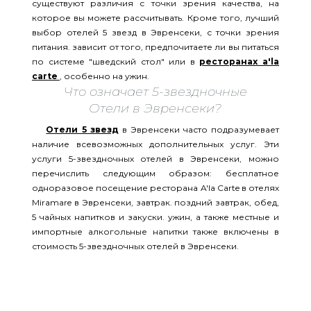
существуют различия с точки зрения качества, на
которое вы можете рассчитывать. Кроме того, лучший
выбор отелей 5 звезд в Эвренсеки, с точки зрения
питания. зависит от того, предпочитаете ли вы питаться
по системе "шведский стол" или в
ресторанах a'la
carte
, особенно на ужин.
Что означает 5-звездночные
Отели в Эвренсеки?
Отели 5 звезд
в Эвренсеки часто подразумевает
наличие всевозможных дополнительных услуг. Эти
услуги 5-звездночных отелей в Эвренсеки, можно
перечислить следующим образом: бесплатное
одноразовое посещение ресторана A'la Carte в отелях
Miramare в Эвренсеки, завтрак. поздний завтрак, обед,
5 чайных напитков и закуски. ужин, а также местные и
импортные алкогольные напитки также включены в
стоимость 5-звездночных отелей в Эвренсеки.