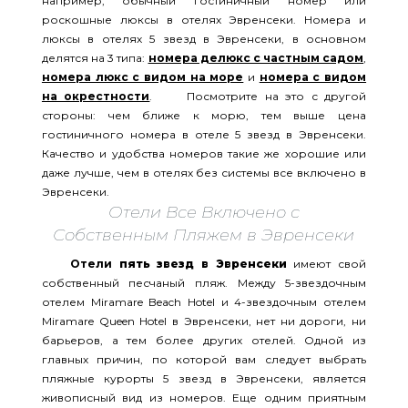
например, обычный гостиничный номер или
роскошные люксы в отелях Эвренсеки. Номера и
люксы в отелях 5 звезд в Эвренсеки, в основном
делятся на 3 типа:
номера делюкс с частным садом
,
номера люкс с видом на море
и
номера с видом
на окрестности
. Посмотрите на это с другой
стороны: чем ближе к морю, тем выше цена
гостиничного номера в отеле 5 звезд в Эвренсеки.
Качество и удобства номеров такие же хорошие или
даже лучше, чем в отелях без системы все включено в
Эвренсеки.
Отели Все Включено с
Собственным Пляжем в Эвренсеки
Отели
пять звезд в Эвренсеки
имеют свой
собственный песчаный пляж. Между 5-звездочным
отелем Miramare Beach Hotel и 4-звездочным отелем
Miramare Queen Hotel в Эвренсеки, нет ни дороги, ни
барьеров, а тем более других отелей. Одной из
главных причин, по которой вам следует выбрать
пляжные курорты 5 звезд в Эвренсеки, является
живописный вид из номеров. Еще одним приятным