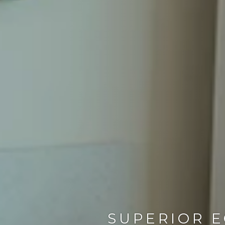
SUPERIOR 