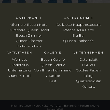
UNTERKUNFT
GASTRONOMIE
Miramare Beach Hotel
Delizioso Hauptrestaurant
Miramare Queen Hotel
Pascha A’La Carte
Beach Zimmer
Blu Bar
Queen Zimmer
Q Bar & Patisserie
Flitterwochen
AKTIVITÄTEN
GALERIE
UNTERNEHMEN
Wellness
Beach-Galerie
Datenblatt
Kinderclub
Queen-Galerie
DSGVO
Unterhaltung
Von Ihnen kommend
Cookie Pagen
Strand & Pool
Youtube
Blog
Fest
Qualitätspolitik
Kontakt
Miramare Queen Hotel: Kültür ve Turizm Bakanlığı - Turizm İşletme
Belgesi: 6395