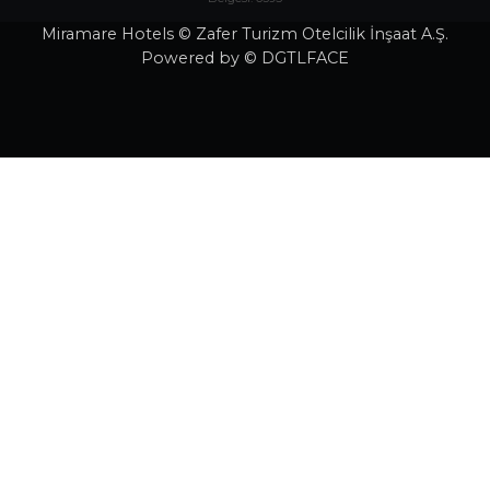
Miramare Hotels © Zafer Turizm Otelcilik İnşaat A.Ş.
Powered by © DGTLFACE