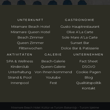
UNTERKUNFT
GASTRONOMIE
Miramare Beach Hotel
Gusto Hauptrestaurant
Miramare Queen Hotel
Olive A’La Carte
Beach Zimmer
Sole Mare A’La Carte
Queen Zimmer
Sunset Bar
Flitterwochen
Dolce Bar & Patisserie
AKTIVITÄTEN
GALERIE
UNTERNEHMEN
SPA & Wellness
Beach-Galerie
Fact Sheet
Kinderclub
Queen-Galerie
DSGVO
Unterhaltung
Von Ihnen kommend
Cookie Pagen
Strand & Pool
Youtube
Blog
Innenpool
Fest
Qualitätspolitik
Kontakt