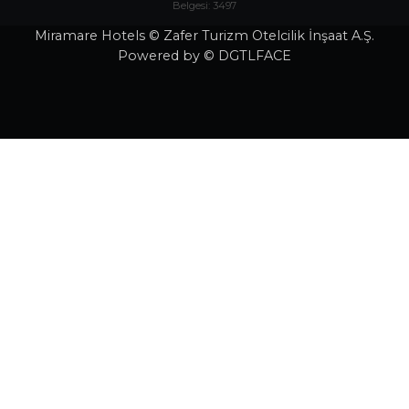
Miramare Beach Hotel: Kültür ve Turizm Bakanlığı - Turizm İşletme
Belgesi: 3497
Miramare Hotels © Zafer Turizm Otelcilik İnşaat A.Ş.
Powered by © DGTLFACE