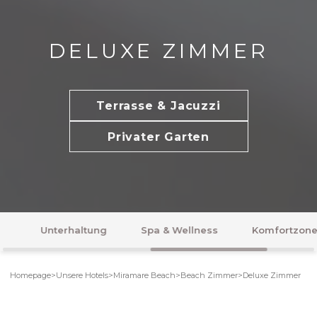
DELUXE ZIMMER
Terrasse & Jacuzzi
Privater Garten
Spa & Wellness
Komfortzone
Flitterwochen
Homepage
>
Unsere Hotels
>
Miramare Beach
>
Beach Zimmer
>
Deluxe Zimmer