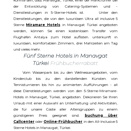
könnte sein, dass Manavgat, Türkei, einer der Marktführer bei
der Entwicklung von Catering-Systemen und -
Dienstleistungen in 5-Sterne-Hotels ist. Unter den
Dienstleistungen, die von den luxuriösen Ultra all inclusive 5
Sterne
Miramare Hotels
in Manavgat Türkei angeboten
werden, können Sie einen kostenlosen Transfer vom
Flughafen Antalya zum Hotel auflisten. unterkunft in
luxuriösen, komfortablen Zimmern, drei Mahlzeiten am Tag
und vieles mehr.
Fünf Sterne Hotels in Manavgat
Türkei
Frühbucherrabatt
Vom Wasserpark bis zu den Wellnessangeboten, vom
Kinderclub bis zu den darstellenden Künsten. von
Tennisturnieren bis hin zu animierten Aufführungen - all
diese Dienstleistungen werden von den 5-Sterne-Miramare-
Hotels in Manavgat, Türkei, angeboten. Dekorieren Sie Ihren
Urlaub mit einer Auswahl an Unterhaltung und Aktivitäten,
die für unsere Gäste aller Altersgruppen zu einem
günstigeren Preis geeignet sind.
buchung über
Callcenter
oder
Online-Frühbucher
in den All-Inclusive 5
Sterne Hotels in Manavgat, Türkei.