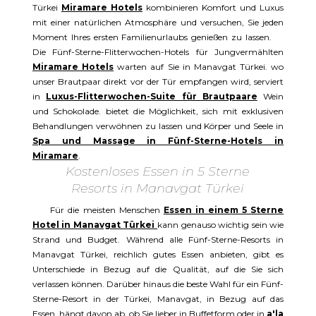
Türkei
Miramare Hotels
kombinieren Komfort und Luxus
mit einer natürlichen Atmosphäre und versuchen, Sie jeden
Moment Ihres ersten Familienurlaubs genießen zu lassen.
Die Fünf-Sterne-Flitterwochen-Hotels für Jungvermählten
Miramare Hotels
warten auf Sie in Manavgat Türkei. wo
unser Brautpaar direkt vor der Tür empfangen wird, serviert
in
Luxus-Flitterwochen-Suite für Brautpaare
Wein
und Schokolade. bietet die Möglichkeit, sich mit exklusiven
Behandlungen verwöhnen zu lassen und Körper und Seele in
Spa und Massage in Fünf-Sterne-Hotels in
Miramare
.
Kostenloses Essen in 5 Sterne
Resorts in Manavgat Türkei
Für die meisten Menschen
Essen in einem 5 Sterne
Hotel in Manavgat Türkei
kann genauso wichtig sein wie
Strand und Budget. Während alle Fünf-Sterne-Resorts in
Manavgat Türkei, reichlich gutes Essen anbieten, gibt es
Unterschiede in Bezug auf die Qualität, auf die Sie sich
verlassen können. Darüber hinaus die beste Wahl für ein Fünf-
Sterne-Resort in der Türkei, Manavgat, in Bezug auf das
Essen. hängt davon ab, ob Sie lieber in Buffetform oder in
a'la