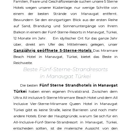
Familien, Paare und Geschäftsreisende suchen unsere 5 Sterne
Hotels wegen unserer Küstenlage. nur wenige Schritte von
einem der besten Strände von Manavgat entfernt.
Bewundern Sie den einzigartigen Blick aus der ersten Reihe
auf Sand, Brandung und Sonnenuntergänge von Ihrem
Balkon in einem der Fünf-Sterne-Resorts in Manavgat, Türkei,
12 Monate im Jahr. Ein idyllischer Ort für das ganze Jahr
über, direkt am Ufer des Mittelmeers gelegen, unser
Ganzjährig geöffnete 5-Sterne-Hotels
Das Miramare
Beach Hotel in Manavgat, Türkei, bietet das Beste in
Reichweite.
Beste Fünf-Sterne-Strandresorts
in Manavgat Türkei
Die besten
Fünf Sterne Strandhotels in Manavgat
Türkei
haben einen eigenen Privatstrand. Zwischen dem
Ultra All inclusive 5-Sterne Miramare Beach Hotel und dem All
Inclusive Vier-Sterne-Miramare Queen Hotel in Manavgat
Türkei gibt es keine Straße, keine Barrieren und noch mehr
andere Hotels. Einer der Hauptgründe, warum Sie sich für ein
All-Inclusive-Fünf-Sterne-Strandresort in Manavgat, Türkei,
entscheiden sollten, ist die malerische Aussicht von den