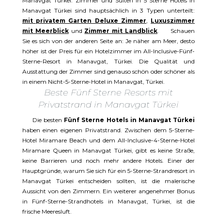
Manavgat Türkei. Zimmer und Suiten in 5 Sterne Hotels in
Manavgat Türkei sind hauptsächlich in 3 Typen unterteilt:
mit privatem Garten Deluxe Zimmer
,
Luxuszimmer
mit Meerblick
und
Zimmer mit Landblick
. Schauen
Sie es sich von der anderen Seite an: Je näher am Meer, desto
höher ist der Preis für ein Hotelzimmer im All-Inclusive-Fünf-
Sterne-Resort in Manavgat, Türkei. Die Qualität und
Ausstattung der Zimmer sind genauso schön oder schöner als
in einem Nicht-5-Sterne-Hotel in Manavgat, Türkei.
Beste Fünf Sterne Resorts mit
Privatstrand in Manavgat Türkei
Die besten
Fünf Sterne Hotels in Manavgat Türkei
haben einen eigenen Privatstrand. Zwischen dem 5-Sterne-
Hotel Miramare Beach und dem All-Inclusive-4-Sterne-Hotel
Miramare Queen in Manavgat Türkei, gibt es keine Straße,
keine Barrieren und noch mehr andere Hotels. Einer der
Hauptgründe, warum Sie sich für ein 5-Sterne-Strandresort in
Manavgat Türkei entscheiden sollten, ist die malerische
Aussicht von den Zimmern. Ein weiterer angenehmer Bonus
in Fünf-Sterne-Strandhotels in Manavgat, Türkei, ist die
frische Meeresluft.