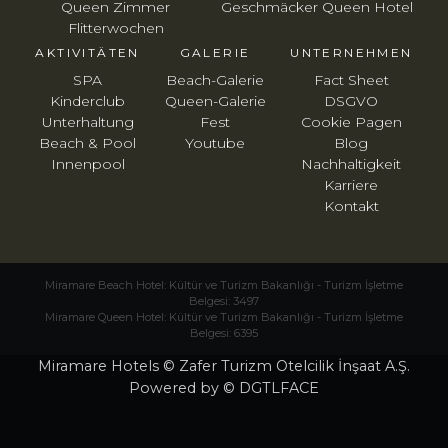
Queen Zimmer
Geschmäcker Queen Hotel
Flitterwochen
AKTIVITÄTEN
GALERIE
UNTERNEHMEN
SPA
Beach-Galerie
Fact Sheet
Kinderclub
Queen-Galerie
DSGVO
Unterhaltung
Fest
Cookie Pagen
Beach & Pool
Youtube
Blog
Innenpool
Nachhaltigkeit
Karriere
Kontakt
Miramare Beach Hotel: Kültür ve Turizm Bakanlığı - Turizm İşletme
Belgesi: 3497
Miramare Queen Hotel: Kültür ve Turizm Bakanlığı - Turizm İşletme
Belgesi: 6395
Miramare Hotels © Zafer Turizm Otelcilik İnşaat A.Ş.
Powered by © DGTLFACE