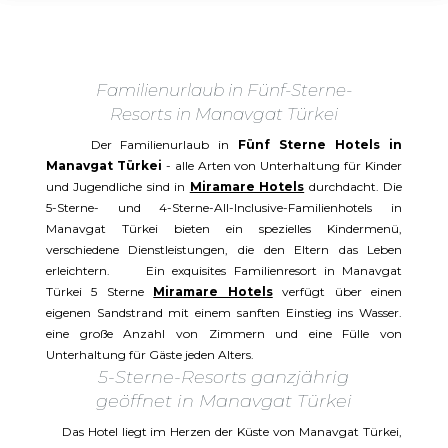
Familienurlaub in Fünf-Sterne-
Resorts in Manavgat Türkei
Der Familienurlaub in
Fünf Sterne Hotels in
Manavgat Türkei
- alle Arten von Unterhaltung für Kinder
und Jugendliche sind in
Miramare Hotels
durchdacht. Die
5-Sterne- und 4-Sterne-All-Inclusive-Familienhotels in
Manavgat Türkei bieten ein spezielles Kindermenü,
verschiedene Dienstleistungen, die den Eltern das Leben
erleichtern. Ein exquisites Familienresort in Manavgat
Türkei 5 Sterne
Miramare Hotels
verfügt über einen
eigenen Sandstrand mit einem sanften Einstieg ins Wasser.
eine große Anzahl von Zimmern und eine Fülle von
Unterhaltung für Gäste jeden Alters.
5-Sterne-Resorts ganzjährig
geöffnet in Manavgat Türkei
Das Hotel liegt im Herzen der Küste von Manavgat Türkei,