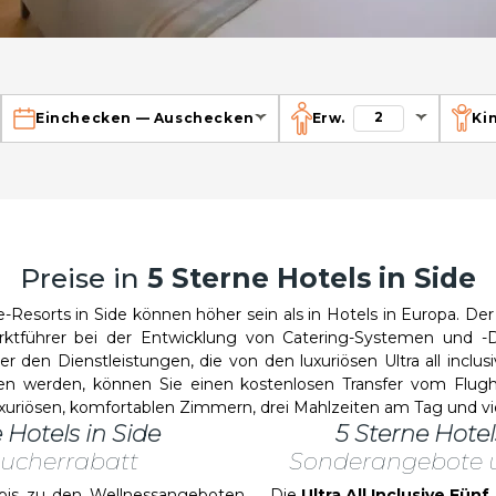
2
Einchecken
—
Auschecken
Erw.
Ki
Preise in
5 Sterne Hotels in Side
Resorts in Side können höher sein als in Hotels in Europa. Der
rktführer bei der Entwicklung von Catering-Systemen und -D
 den Dienstleistungen, die von den luxuriösen Ultra all inclus
en werden, können Sie einen kostenlosen Transfer vom Flug
 luxuriösen, komfortablen Zimmern, drei Mahlzeiten am Tag und vi
 Hotels in Side
5 Sterne Hotel
ucherrabatt
Sonderangebote 
 zu den Wellnessangeboten,
Die
Ultra All Inclusive Fün