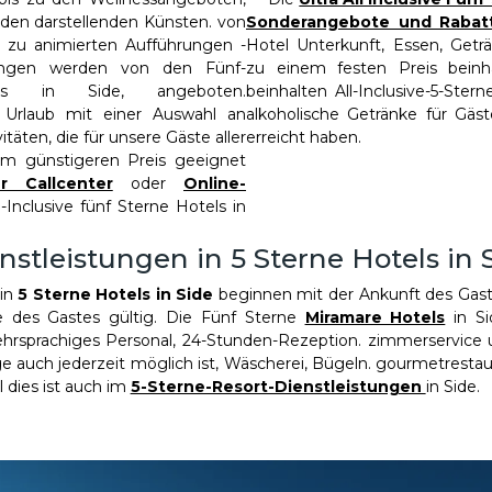
 den darstellenden Künsten. von
Sonderangebote und Rabat
in zu animierten Aufführungen -
Hotel Unterkunft, Essen, Getr
stungen werden von den Fünf-
zu einem festen Preis beinhal
otels in Side, angeboten.
beinhalten All-Inclusive-5-Ster
 Urlaub mit einer Auswahl an
alkoholische Getränke für Gäste
täten, die für unsere Gäste aller
erreicht haben.
em günstigeren Preis geeignet
 Callcenter
oder
Online-
-Inclusive fünf Sterne Hotels in
nstleistungen in 5 Sterne Hotels in 
in
5 Sterne Hotels in Side
beginnen mit der Ankunft des Gas
se des Gastes gültig. Die Fünf Sterne
Miramare Hotels
in Si
hrsprachiges Personal, 24-Stunden-Rezeption. zimmerservice u
ge auch jederzeit möglich ist, Wäscherei, Bügeln. gourmetrestau
 dies ist auch im
5-Sterne-Resort-Dienstleistungen
in Side.