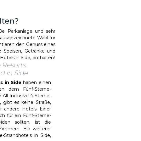
lten?
oße Parkanlage und sehr
e ausgezeichnete Wahl für
antieren den Genuss eines
e Speisen, Getränke und
otels in Side, enthalten!
 Resorts
d in Side
ls in Side
haben einen
hen dem Fünf-Sterne-
ll-Inclusive-4-Sterne-
 gibt es keine Straße,
 andere Hotels. Einer
h für ein Fünf-Sterne-
iden sollten, ist die
Zimmern. Ein weiterer
Strandhotels in Side,