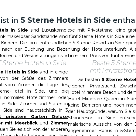
ist in
5 Sterne Hotels in Side
entha
tels in Side
sind Luxuskomplexe mit Privatstrand. eine gr
nk makelloser Sandstrände sind fünf Sterne Hotels in Side ein
 Kindern. Die familienfreundlichen 5-Sterne-Resorts in Side gar
wie nach der Buchung und Bezahlung der Hotelunterkunft. All
Touren und Veranstaltungen sind in einem Preis von fünf Sterne H
Sterne Hotels in Side
Beste 5 Sterne
mit Privatstran
ne Hotels in Side
sind in einige
ie von der Größe des Zimmers
Die besten
5 Sterne Hote
cht vom Zimmer, die Lage des
eigenen Privatstrand. Zwisc
erne-Hotel in Side, und die
Hotel Miramare Beach und dem A
n normales Hotelzimmer oder
Hotel Miramare Queen in Side,
s in Side. Zimmer und Suiten in
keine Barrieren und noch mehr
n Side sind hauptsächlich in 3
der Hauptgründe, warum Sie sic
t privatem Garten Deluxe
Strandresort in Side entsche
r mit Meerblick
und
Zimmer
malerische Aussicht von den 
en Sie es sich von der anderen
angenehmer Bonus in 5-Sterne-
Meer, desto höher ist der Preis