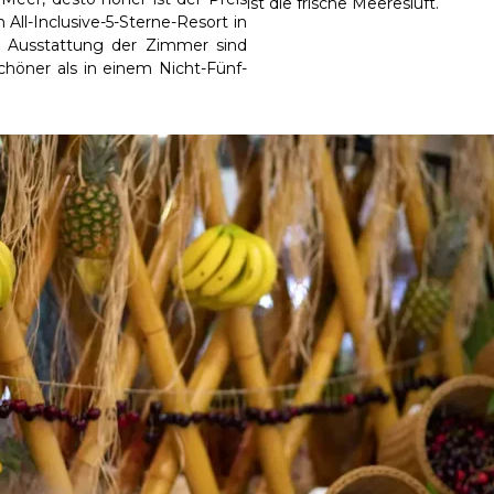
ist die frische Meeresluft.
All-Inclusive-5-Sterne-Resort in
nd Ausstattung der Zimmer sind
höner als in einem Nicht-Fünf-