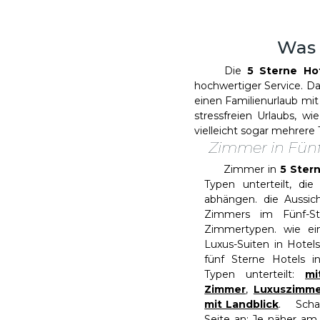
Was 
Die
5 Sterne Ho
hochwertiger Service. Da
einen Familienurlaub mit
stressfreien Urlaubs, 
vielleicht sogar mehrere 
Zimmer in Fünf 
Zimmer in
5 Ster
Typen unterteilt, d
abhängen. die Aussi
Zimmers im Fünf-St
Zimmertypen. wie ei
Luxus-Suiten in Hotel
fünf Sterne Hotels i
Typen unterteilt:
mi
Zimmer
,
Luxuszimme
mit Landblick
. Schau
Seite an: Je näher am 