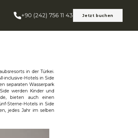
+90 (242) 756 11 43
Jetzt buchen
aubsresorts in der Türkei.
l-inclusive-Hotels in Side
en separaten Wasserpark
Side werden Kinder und
ide, bieten auch einen
nf-Sterne-Hotels in Side
en, jedes Jahr im selben