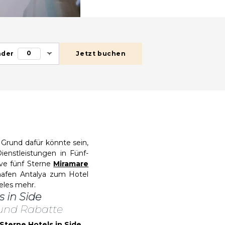
0
nder
Jetzt buchen
 Grund dafür könnte sein,
ienstleistungen in Fünf-
ive fünf Sterne
Miramare
hafen Antalya zum Hotel
eles mehr.
s in Side
und Rabatte
f Sterne Hotels in Side